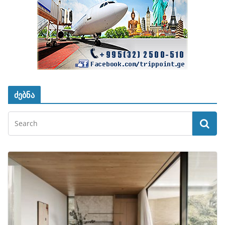
ძებნა