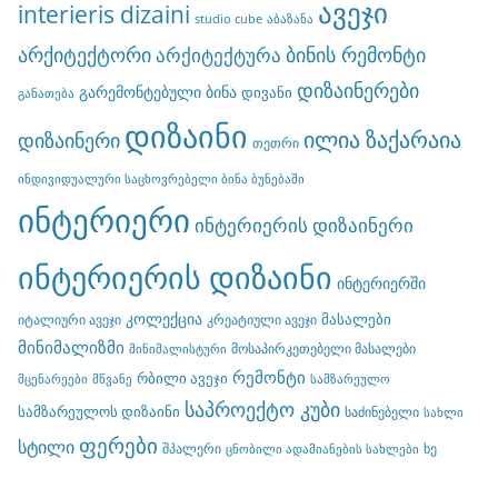
ავეჯი
interieris dizaini
studio cube
აბაზანა
არქიტექტორი
ბინის რემონტი
არქიტექტურა
დიზაინერები
გარემონტებული ბინა
დივანი
განათება
დიზაინი
ილია ზაქარაია
დიზაინერი
თეთრი
ინდივიდუალური საცხოვრებელი ბინა ბუნებაში
ინტერიერი
ინტერიერის დიზაინერი
ინტერიერის დიზაინი
ინტერიერში
კოლექცია
მასალები
იტალიური ავეჯი
კრეატიული ავეჯი
მინიმალიზმი
მოსაპირკეთებელი მასალები
მინიმალისტური
რემონტი
რბილი ავეჯი
მცენარეები
მწვანე
სამზარეულო
საპროექტო კუბი
სამზარეულოს დიზაინი
საძინებელი
სახლი
ფერები
სტილი
შპალერი
ხე
ცნობილი ადამიანების სახლები