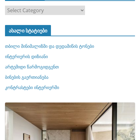
კ
ა
ტ
ახალი სტატიები
ე
გ
თბილი მინიმალიზმი და დედამიწის ტონები
ო
რ
ინტერიერის დიზიანი
ი
არტემიდი წარმოგიდგენთ
ე
ბინების გაერთიანება
ბ
ი
კონტრასტები ინტერიერში