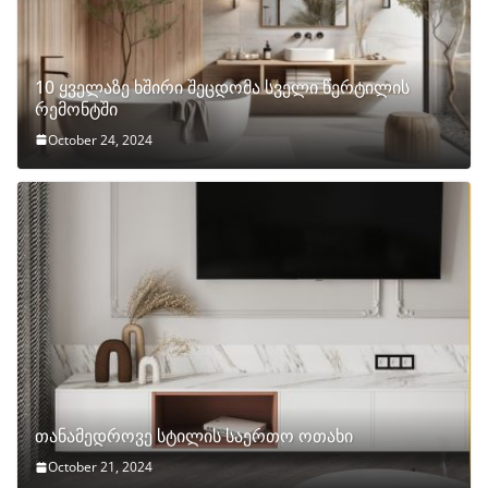
10 ყველაზე ხშირი შეცდომა სველი წერტილის
რემონტში
October 24, 2024
თანამედროვე სტილის საერთო ოთახი
October 21, 2024