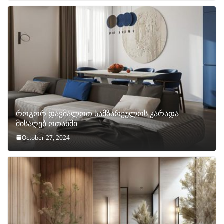
როგორ დავმალოთ სამზარეულოს კარადა
მისაღებ ოთახში
October 27, 2024