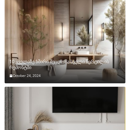
10 ყველაზე ხშირი შეცდომა სველი წერტილის
რემონტში
October 24, 2024