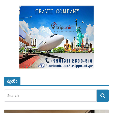
ძებნა