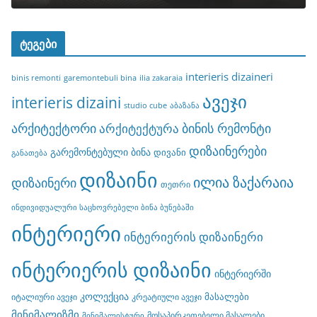
ტეგები
interieris dizaineri
binis remonti
garemontebuli bina
ilia zakaraia
ავეჯი
interieris dizaini
studio cube
აბაზანა
არქიტექტორი
ბინის რემონტი
არქიტექტურა
დიზაინერები
გარემონტებული ბინა
დივანი
განათება
დიზაინი
ილია ზაქარაია
დიზაინერი
თეთრი
ინდივიდუალური საცხოვრებელი ბინა ბუნებაში
ინტერიერი
ინტერიერის დიზაინერი
ინტერიერის დიზაინი
ინტერიერში
კოლექცია
მასალები
იტალიური ავეჯი
კრეატიული ავეჯი
მინიმალიზმი
მოსაპირკეთებელი მასალები
მინიმალისტური