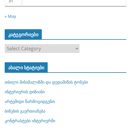
31
« May
კატეგორიები
კ
ა
ტ
ახალი სტატიები
ე
გ
თბილი მინიმალიზმი და დედამიწის ტონები
ო
რ
ინტერიერის დიზიანი
ი
არტემიდი წარმოგიდგენთ
ე
ბინების გაერთიანება
ბ
ი
კონტრასტები ინტერიერში