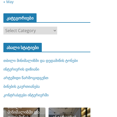
« May
კატეგორიები
კ
ა
ტ
ახალი სტატიები
ე
გ
თბილი მინიმალიზმი და დედამიწის ტონები
ო
რ
ინტერიერის დიზიანი
ი
არტემიდი წარმოგიდგენთ
ე
ბინების გაერთიანება
ბ
ი
კონტრასტები ინტერიერში
თბილი
მინიმალიზმი და