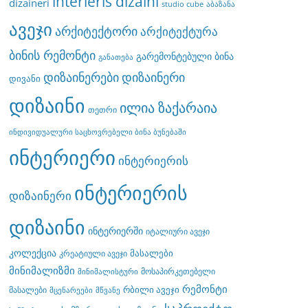
interieris dizaini
dizaineri
studio cube
აბაზანა
ავეჯი
არქიტექტორი
არქიტექტურა
ბინის რემონტი
გარემონტებული ბინა
განათება
დიზაინერები
დიზაინერი
დივანი
დიზაინი
ილია ზაქარაია
თეთრი
ინდივიდუალური საცხოვრებელი ბინა ბუნებაში
ინტერიერი
ინტერიერის
ინტერიერის
დიზაინერი
დიზაინი
ინტერიერში
იტალიური ავეჯი
კოლექცია
მასალები
კრეატიული ავეჯი
მინიმალიზმი
მოსაპირკეთებელი
მინიმალისტური
რემონტი
რბილი ავეჯი
მასალები
მცენარეები
მწვანე