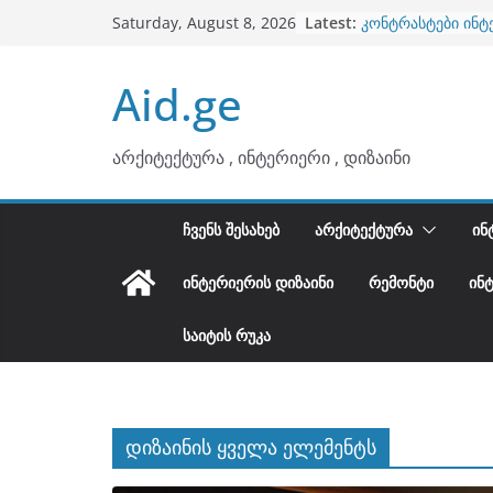
Skip
Latest:
კონტრასტები ინტ
Saturday, August 8, 2026
to
თბილი მინიმალიზ
ტონები
content
Aid.ge
ინტერიერის დიზი
არტემიდი წარმო
ბინების გაერთიან
არქიტექტურა , ინტერიერი , დიზაინი
ᲩᲕᲔᲜᲡ ᲨᲔᲡᲐᲮᲔᲑ
ᲐᲠᲥᲘᲢᲔᲥᲢᲣᲠᲐ
ᲘᲜ
ᲘᲜᲢᲔᲠᲘᲔᲠᲘᲡ ᲓᲘᲖᲐᲘᲜᲘ
ᲠᲔᲛᲝᲜᲢᲘ
ᲘᲜ
ᲡᲐᲘᲢᲘᲡ ᲠᲣᲙᲐ
დიზაინის ყველა ელემენტს