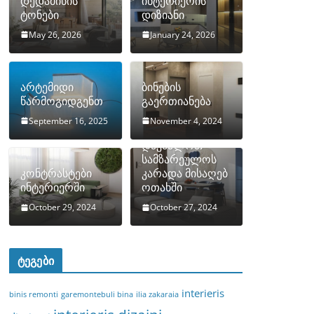
დედამიწის
ინტერიერის
ტონები
დიზიანი
May 26, 2026
January 24, 2026
არტემიდი
ბინების
წარმოგიდგენთ
გაერთიანება
September 16, 2025
November 4, 2024
როგორ
დავმალოთ
სამზარეულოს
კონტრასტები
კარადა მისაღებ
ინტერიერში
ოთახში
October 29, 2024
October 27, 2024
ტეგები
interieris
binis remonti
garemontebuli bina
ilia zakaraia