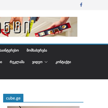
ᲡᲐᲘᲜᲢᲔᲠᲔᲡᲝ
ᲛᲝᲛᲡᲐᲮᲣᲠᲔᲑᲐ
Ი
ᲠᲔᲙᲚᲐᲛᲐ
ᲕᲘᲓᲔᲝ
ᲙᲝᲜᲢᲐᲥᲢᲘ
cube.ge