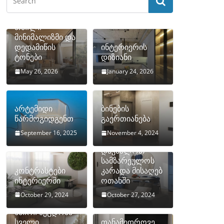
თბილი
მინიმალიზმი და
დედამიწის
ინტერიერის
ტონები
დიზიანი
May 26, 2026
January 24, 2026
არტემიდი
ბინების
წარმოგიდგენთ
გაერთიანება
September 16, 2025
November 4, 2024
როგორ
დავმალოთ
სამზარეულოს
კონტრასტები
კარადა მისაღებ
ინტერიერში
ოთახში
October 29, 2024
October 27, 2024
10 ყველაზე
ხშირი შეცდომა
სველი
თანამედროვე