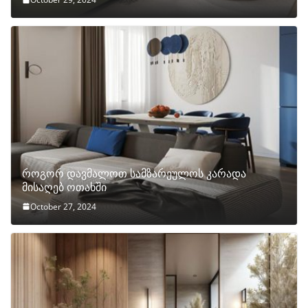
როგორ დავმალოთ სამზარეულოს კარადა
მისაღებ ოთახში
October 27, 2024