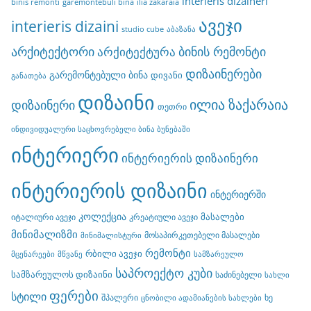
interieris dizaineri
binis remonti
garemontebuli bina
ilia zakaraia
ავეჯი
interieris dizaini
studio cube
აბაზანა
არქიტექტორი
ბინის რემონტი
არქიტექტურა
დიზაინერები
გარემონტებული ბინა
დივანი
განათება
დიზაინი
ილია ზაქარაია
დიზაინერი
თეთრი
ინდივიდუალური საცხოვრებელი ბინა ბუნებაში
ინტერიერი
ინტერიერის დიზაინერი
ინტერიერის დიზაინი
ინტერიერში
კოლექცია
მასალები
იტალიური ავეჯი
კრეატიული ავეჯი
მინიმალიზმი
მოსაპირკეთებელი მასალები
მინიმალისტური
რემონტი
რბილი ავეჯი
მცენარეები
მწვანე
სამზარეულო
საპროექტო კუბი
სამზარეულოს დიზაინი
საძინებელი
სახლი
ფერები
სტილი
შპალერი
ხე
ცნობილი ადამიანების სახლები