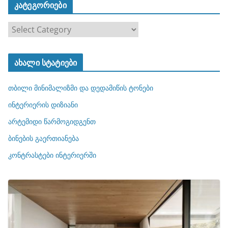
კატეგორიები
კ
ა
ტ
ახალი სტატიები
ე
გ
თბილი მინიმალიზმი და დედამიწის ტონები
ო
რ
ინტერიერის დიზიანი
ი
არტემიდი წარმოგიდგენთ
ე
ბინების გაერთიანება
ბ
ი
კონტრასტები ინტერიერში