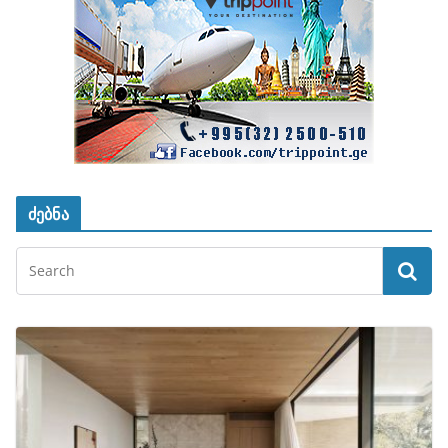
ძებნა