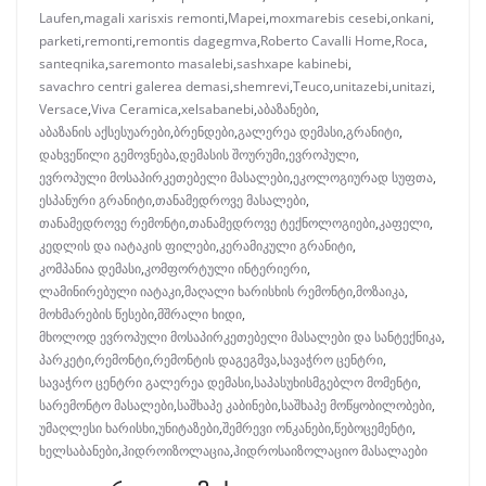
Laufen
,
magali xarisxis remonti
,
Mapei
,
moxmarebis cesebi
,
onkani
,
parketi
,
remonti
,
remontis dagegmva
,
Roberto Cavalli Home
,
Roca
,
santeqnika
,
saremonto masalebi
,
sashxape kabinebi
,
savachro centri galerea demasi
,
shemrevi
,
Teuco
,
unitazebi
,
unitazi
,
Versace
,
Viva Ceramica
,
xelsabanebi
,
აბაზანები
,
აბაზანის აქსესუარები
,
ბრენდები
,
გალერეა დემასი
,
გრანიტი
,
დახვეწილი გემოვნება
,
დემასის შოურუმი
,
ევროპული
,
ევროპული მოსაპირკეთებელი მასალები
,
ეკოლოგიურად სუფთა
,
ესპანური გრანიტი
,
თანამედროვე მასალები
,
თანამედროვე რემონტი
,
თანამედროვე ტექნოლოგიები
,
კაფელი
,
კედლის და იატაკის ფილები
,
კერამიკული გრანიტი
,
კომპანია დემასი
,
კომფორტული ინტერიერი
,
ლამინირებული იატაკი
,
მაღალი ხარისხის რემონტი
,
მოზაიკა
,
მოხმარების წესები
,
მშრალი ხიდი
,
მხოლოდ ევროპული მოსაპირკეთებელი მასალები და სანტექნიკა
,
პარკეტი
,
რემონტი
,
რემონტის დაგეგმვა
,
სავაჭრო ცენტრი
,
სავაჭრო ცენტრი გალერეა დემასი
,
საპასუხისმგებლო მომენტი
,
სარემონტო მასალები
,
საშხაპე კაბინები
,
საშხაპე მოწყობილობები
,
უმაღლესი ხარისხი
,
უნიტაზები
,
შემრევი ონკანები
,
წებოცემენტი
,
ხელსაბანები
,
ჰიდროიზოლაცია
,
ჰიდროსაიზოლაციო მასალაები