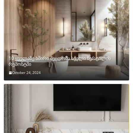
10 ყველაზე ხშირი შეცდომა სველი წერტილის
რემონტში
October 24, 2024