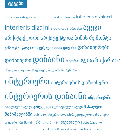
ტეგები
interieris dizaineri
binis remonti
garemontebuli bina
ilia zakaraia
ავეჯი
interieris dizaini
studio cube
აბაზანა
არქიტექტორი
ბინის რემონტი
არქიტექტურა
დიზაინერები
გარემონტებული ბინა
დივანი
განათება
დიზაინი
ილია ზაქარაია
დიზაინერი
თეთრი
ინდივიდუალური საცხოვრებელი ბინა ბუნებაში
ინტერიერი
ინტერიერის დიზაინერი
ინტერიერის დიზაინი
ინტერიერში
კოლექცია
მასალები
იტალიური ავეჯი
კრეატიული ავეჯი
მინიმალიზმი
მოსაპირკეთებელი მასალები
მინიმალისტური
რემონტი
რბილი ავეჯი
მცენარეები
მწვანე
სამზარეულო