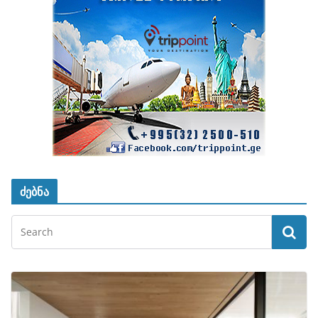
ძებნა