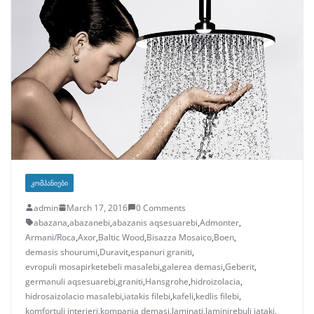
ᲙᲝᲛᲞᲐᲜᲘᲔᲑᲘ
admin
March 17, 2016
0 Comments
abazana
,
abazanebi
,
abazanis aqsesuarebi
,
Admonter
,
Armani/Roca
,
Axor
,
Baltic Wood
,
Bisazza Mosaico
,
Boen
,
demasis shourumi
,
Duravit
,
espanuri graniti
,
evropuli mosapirketebeli masalebi
,
galerea demasi
,
Geberit
,
germanuli aqsesuarebi
,
graniti
,
Hansgrohe
,
hidroizolacia
,
hidrosaizolacio masalebi
,
iatakis filebi
,
kafeli
,
kedlis filebi
,
komfortuli interieri
,
kompania demasi
,
laminati
,
laminirebuli iataki
,