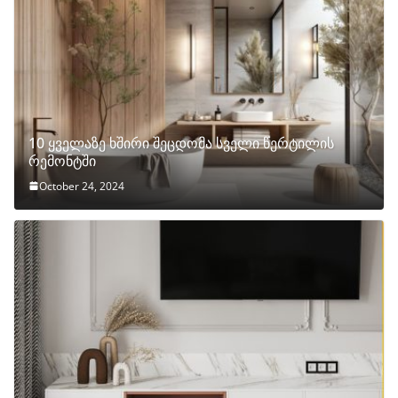
10 ყველაზე ხშირი შეცდომა სველი წერტილის
რემონტში
October 24, 2024