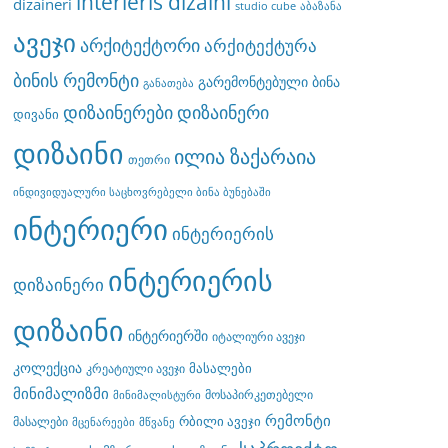
interieris dizaini
dizaineri
studio cube
აბაზანა
ავეჯი
არქიტექტორი
არქიტექტურა
ბინის რემონტი
გარემონტებული ბინა
განათება
დიზაინერები
დიზაინერი
დივანი
დიზაინი
ილია ზაქარაია
თეთრი
ინდივიდუალური საცხოვრებელი ბინა ბუნებაში
ინტერიერი
ინტერიერის
ინტერიერის
დიზაინერი
დიზაინი
ინტერიერში
იტალიური ავეჯი
კოლექცია
მასალები
კრეატიული ავეჯი
მინიმალიზმი
მოსაპირკეთებელი
მინიმალისტური
რემონტი
რბილი ავეჯი
მასალები
მცენარეები
მწვანე