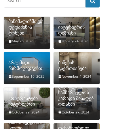
თბილი
მინიმალიზმი და
დედამიწის
ინტერიერის
ტონები
დიზიანი
May 26, 2026
January 24, 2026
არტემიდი
ბინების
წარმოგიდგენთ
გაერთიანება
September 16, 2025
November 4, 2024
როგორ
დავმალოთ
სამზარეულოს
კონტრასტები
კარადა მისაღებ
ინტერიერში
ოთახში
October 29, 2024
October 27, 2024
10 ყველაზე
ხშირი შეცდომა
სველი
თანამედროვე