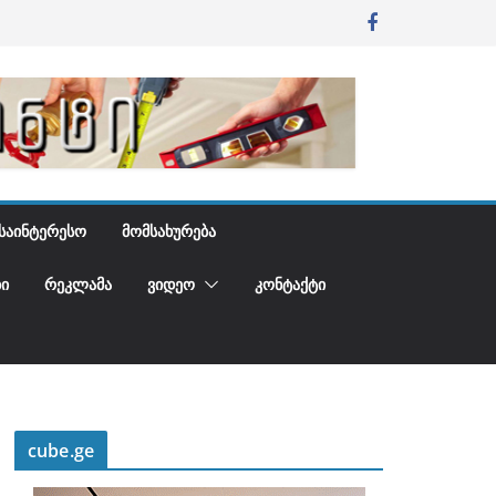
ᲡᲐᲘᲜᲢᲔᲠᲔᲡᲝ
ᲛᲝᲛᲡᲐᲮᲣᲠᲔᲑᲐ
Ი
ᲠᲔᲙᲚᲐᲛᲐ
ᲕᲘᲓᲔᲝ
ᲙᲝᲜᲢᲐᲥᲢᲘ
cube.ge