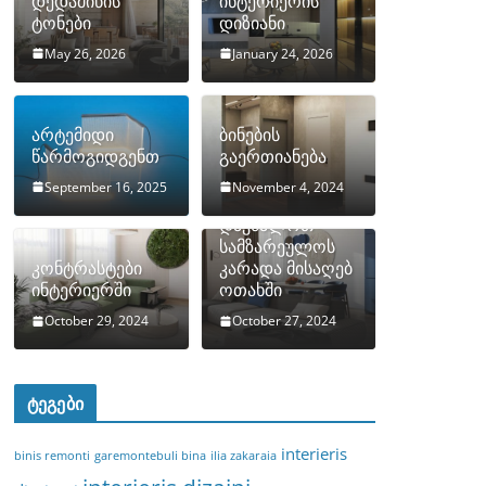
დედამიწის
ინტერიერის
ტონები
დიზიანი
May 26, 2026
January 24, 2026
არტემიდი
ბინების
წარმოგიდგენთ
გაერთიანება
September 16, 2025
November 4, 2024
როგორ
დავმალოთ
სამზარეულოს
კონტრასტები
კარადა მისაღებ
ინტერიერში
ოთახში
October 29, 2024
October 27, 2024
ტეგები
interieris
binis remonti
garemontebuli bina
ilia zakaraia