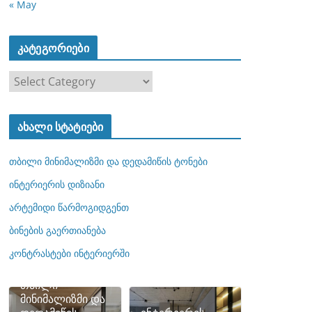
« May
კატეგორიები
კ
ა
ტ
ახალი სტატიები
ე
გ
თბილი მინიმალიზმი და დედამიწის ტონები
ო
რ
ინტერიერის დიზიანი
ი
არტემიდი წარმოგიდგენთ
ე
ბინების გაერთიანება
ბ
ი
კონტრასტები ინტერიერში
თბილი
მინიმალიზმი და