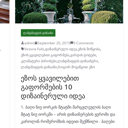
ᲚᲐᲜᲓᲨᲐᲤᲢᲘᲡ ᲓᲘᲖᲐᲘᲜᲘ
admin
September 20, 2015
0 Comments
,
Victoria Falls
,
დიზაინერული იდეა
,
ეზოს მოწყობა
,
ეზოს ყვავილებით გაფორმება
,
ვარდის ტოტები
,
კლიმატური პირობები
,
ლანდშაფტის დიზაინერი
,
ლანდშაფტის დიზაინი
,
როგორ მოვაწყოთ ეზო
ეზოს ყვავილებით
გაფორმების 10
დიზაინერული იდეა
1. ბაღი ნიუ იორკის შტატში მარცვლეულის ბაღი
შტატ ნიუ იორკში – არის დიზაინერების ჟერომი და
კაროლინ როშერომსის იდეით შექმნილი . ბაღები