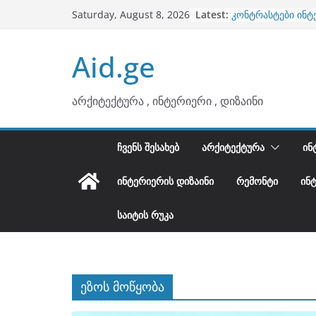
ბინების გაერთიან
Skip
Latest:
Saturday, August 8, 2026
კონტრასტები ინტ
to
თბილი მინიმალიზ
ტონები
content
Aid.ge
ინტერიერის დიზი
არტემიდი წარმო
არქიტექტურა , ინტერიერი , დიზაინი
ᲩᲕᲔᲜᲡ ᲨᲔᲡᲐᲮᲔᲑ
ᲐᲠᲥᲘᲢᲔᲥᲢᲣᲠᲐ
ᲘᲜ
ᲘᲜᲢᲔᲠᲘᲔᲠᲘᲡ ᲓᲘᲖᲐᲘᲜᲘ
ᲠᲔᲛᲝᲜᲢᲘ
ᲘᲜ
ᲡᲐᲘᲢᲘᲡ ᲠᲣᲙᲐ
ეზოს მოწყობა