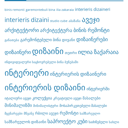
interieris dizaineri
binis remonti
garemontebuli bina
ilia zakaraia
ავეჯი
interieris dizaini
studio cube
აბაზანა
არქიტექტორი
ბინის რემონტი
არქიტექტურა
დიზაინერები
გარემონტებული ბინა
დივანი
განათება
დიზაინი
ილია ზაქარაია
დიზაინერი
თეთრი
ინდივიდუალური საცხოვრებელი ბინა ბუნებაში
ინტერიერი
ინტერიერის დიზაინერი
ინტერიერის დიზაინი
ინტერიერში
კოლექცია
მასალები
იტალიური ავეჯი
კრეატიული ავეჯი
მინიმალიზმი
მოსაპირკეთებელი მასალები
მინიმალისტური
რემონტი
რბილი ავეჯი
მცენარეები
მწვანე
სამზარეულო
საპროექტო კუბი
სამზარეულოს დიზაინი
საძინებელი
სახლი