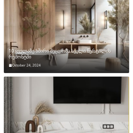
10 ყველაზე ხშირი შეცდომა სველი წერტილის
რემონტში
October 24, 2024