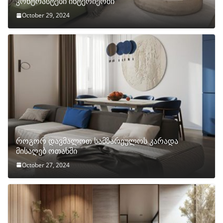
კონტრასტები ინტერიერში
October 29, 2024
როგორ დავმალოთ სამზარეულოს კარადა
მისაღებ ოთახში
October 27, 2024