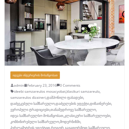
ᲘᲓᲔᲔᲑᲘ ᲘᲜᲢᲔᲠᲘᲔᲠᲘᲡ ᲛᲝᲡᲐᲬᲧᲝᲑᲐᲗ
admin
February 23, 2016
0 Comments
ideebi samzareulos mosacyobat
,
klasikuri samzareulo
,
samzareulos dizaineri
,
დაშპონილი ფასადები
,
დაძვეკებული სამზარეულო
,
დაძველების ეფექტი
,
დიზაინერები
,
ევროპული ტრადიციები
,
თანამედროვე სამზარეულო
,
იდეა სამზარეულსო მოსაწყობათ
,
კლასიკური სამზარეულოები
,
კომბინირებული სამზარეულო
,
მოდერნიზმი
,
პერლამუტრის ეფექტით
,
როგორ გავაფორმოთ სამზარეულო
,