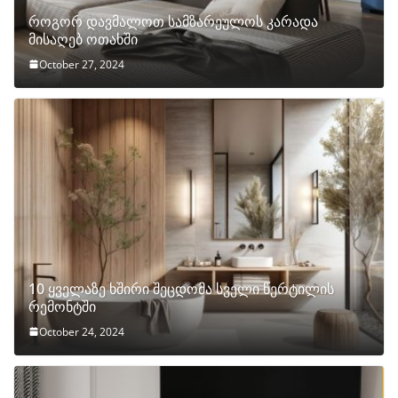
როგორ დავმალოთ სამზარეულოს კარადა
მისაღებ ოთახში
October 27, 2024
10 ყველაზე ხშირი შეცდომა სველი წერტილის
რემონტში
October 24, 2024