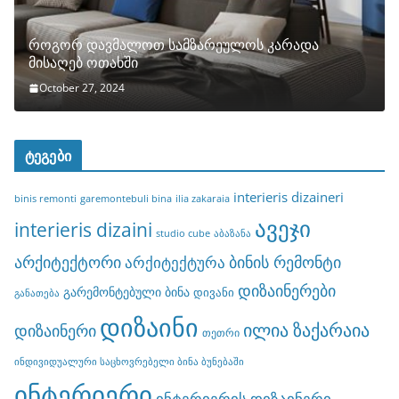
როგორ დავმალოთ სამზარეულოს კარადა
მისაღებ ოთახში
October 27, 2024
ტეგები
interieris dizaineri
binis remonti
garemontebuli bina
ilia zakaraia
ავეჯი
interieris dizaini
studio cube
აბაზანა
არქიტექტორი
ბინის რემონტი
არქიტექტურა
დიზაინერები
გარემონტებული ბინა
დივანი
განათება
დიზაინი
ილია ზაქარაია
დიზაინერი
თეთრი
ინდივიდუალური საცხოვრებელი ბინა ბუნებაში
ინტერიერი
ინტერიერის დიზაინერი