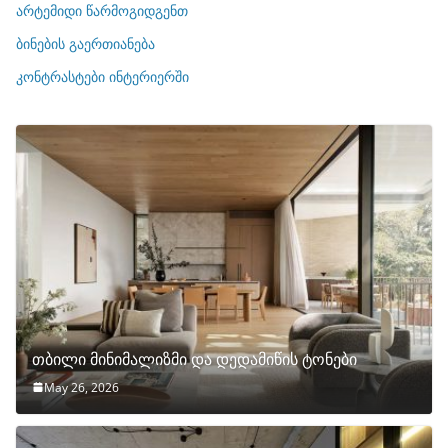
ი
არტემიდი წარმოგიდგენთ
ე
ბინების გაერთიანება
ბ
ი
კონტრასტები ინტერიერში
თბილი მინიმალიზმი და დედამიწის ტონები
May 26, 2026