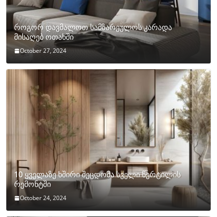
როგორ დავმალოთ სამზარეულოს კარადა
მისაღებ ოთახში
October 27, 2024
10 ყველაზე ხშირი შეცდომა სველი წერტილის
რემონტში
October 24, 2024