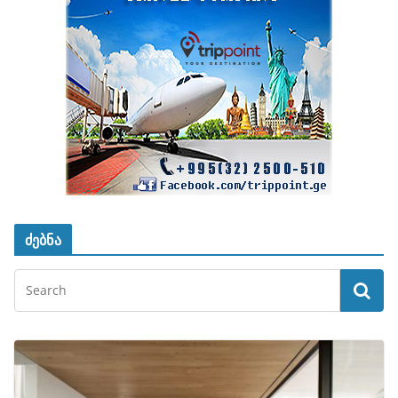
ძებნა