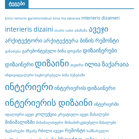
ტეგები
interieris dizaineri
binis remonti
garemontebuli bina
ilia zakaraia
ავეჯი
interieris dizaini
studio cube
აბაზანა
არქიტექტორი
ბინის რემონტი
არქიტექტურა
დიზაინერები
გარემონტებული ბინა
დივანი
განათება
დიზაინი
ილია ზაქარაია
დიზაინერი
თეთრი
ინდივიდუალური საცხოვრებელი ბინა ბუნებაში
ინტერიერი
ინტერიერის დიზაინერი
ინტერიერის დიზაინი
ინტერიერში
კოლექცია
მასალები
იტალიური ავეჯი
კრეატიული ავეჯი
მინიმალიზმი
მოსაპირკეთებელი მასალები
მინიმალისტური
რემონტი
რბილი ავეჯი
მცენარეები
მწვანე
სამზარეულო