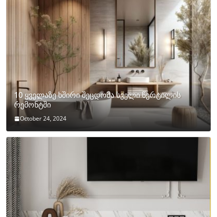
10 ყველაზე ხშირი შეცდომა სველი წერტილის
რემონტში
October 24, 2024