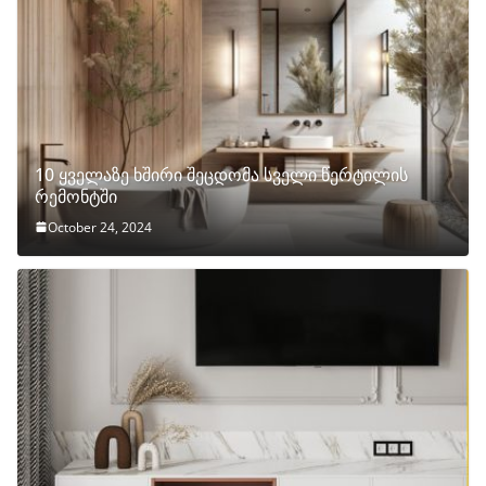
10 ყველაზე ხშირი შეცდომა სველი წერტილის
რემონტში
October 24, 2024