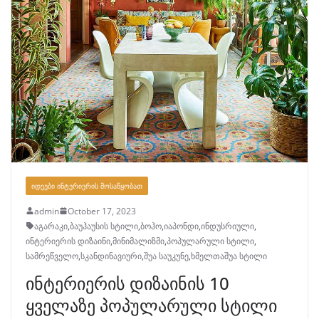
ᲘᲓᲔᲔᲑᲘ ᲘᲜᲢᲔᲠᲘᲔᲠᲘᲡ ᲛᲝᲡᲐᲬᲧᲝᲑᲐᲗ
admin
October 17, 2023
აგარაკი
,
ბაუჰაუსის სტილი
,
ბოჰო
,
იაპონდი
,
ინდუსრიული
,
ინტერიერის დიზაინი
,
მინიმალიზმი
,
პოპულარული სტილი
,
სამრეწველო
,
სკანდინავიური
,
შუა საუკუნე
,
ხმელთაშუა სტილი
ინტერიერის დიზაინის 10
ყველაზე პოპულარული სტილი