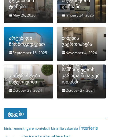
დედამიწის
ინტერიერის
ტონები
დიზიანი
May 26, 2026
January 24, 2026
არტემიდი
ბინების
წარმოგიდგენთ
გაერთიანება
September 16, 2025
November 4, 2024
როგორ
დავმალოთ
სამზარეულოს
კონტრასტები
კარადა მისაღებ
ინტერიერში
ოთახში
October 29, 2024
October 27, 2024
ტეგები
interieris
binis remonti
garemontebuli bina
ilia zakaraia