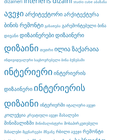
interieris dizaini
dizaineri
studio cube
აბაზანა
ავეჯი
არქიტექტორი
არქიტექტურა
ბინის რემონტი
გარემონტებული ბინა
განათება
დიზაინერები
დიზაინერი
დივანი
დიზაინი
ილია ზაქარაია
თეთრი
ინდივიდუალური საცხოვრებელი ბინა ბუნებაში
ინტერიერი
ინტერიერის
ინტერიერის
დიზაინერი
დიზაინი
ინტერიერში
იტალიური ავეჯი
კოლექცია
მასალები
კრეატიული ავეჯი
მინიმალიზმი
მოსაპირკეთებელი
მინიმალისტური
რემონტი
რბილი ავეჯი
მასალები
მცენარეები
მწვანე