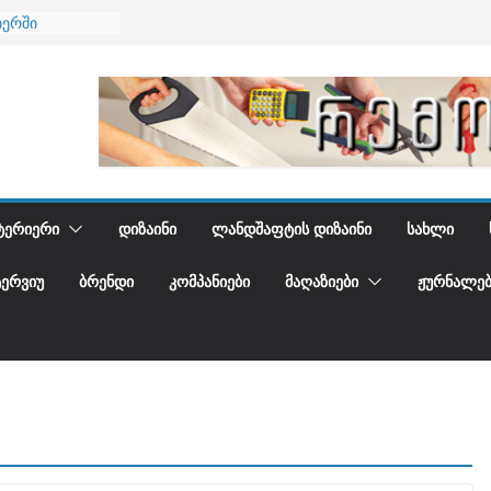
იერში
 და დედამიწის
დგენთ
ᲢᲔᲠᲘᲔᲠᲘ
ᲓᲘᲖᲐᲘᲜᲘ
ᲚᲐᲜᲓᲨᲐᲤᲢᲘᲡ ᲓᲘᲖᲐᲘᲜᲘ
ᲡᲐᲮᲚᲘ
ᲢᲔᲠᲕᲘᲣ
ᲑᲠᲔᲜᲓᲘ
ᲙᲝᲛᲞᲐᲜᲘᲔᲑᲘ
ᲛᲐᲦᲐᲖᲘᲔᲑᲘ
ᲟᲣᲠᲜᲐᲚᲔᲑ