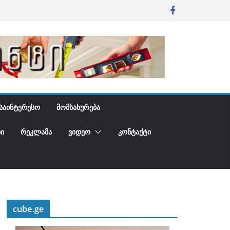
ᲡᲐᲘᲜᲢᲔᲠᲔᲡᲝ
ᲛᲝᲛᲡᲐᲮᲣᲠᲔᲑᲐ
Ი
ᲠᲔᲙᲚᲐᲛᲐ
ᲕᲘᲓᲔᲝ
ᲙᲝᲜᲢᲐᲥᲢᲘ
cube.ge