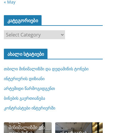
« May
კატეგორიები
კ
ა
ტ
ახალი სტატიები
ე
გ
თბილი მინიმალიზმი და დედამიწის ტონები
ო
რ
ინტერიერის დიზიანი
ი
არტემიდი წარმოგიდგენთ
ე
ბინების გაერთიანება
ბ
ი
კონტრასტები ინტერიერში
თბილი
მინიმალიზმი და