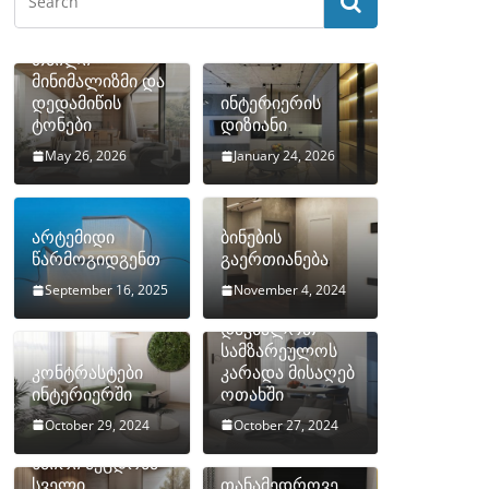
თბილი
მინიმალიზმი და
დედამიწის
ინტერიერის
ტონები
დიზიანი
May 26, 2026
January 24, 2026
არტემიდი
ბინების
წარმოგიდგენთ
გაერთიანება
September 16, 2025
November 4, 2024
როგორ
დავმალოთ
სამზარეულოს
კონტრასტები
კარადა მისაღებ
ინტერიერში
ოთახში
October 29, 2024
October 27, 2024
10 ყველაზე
ხშირი შეცდომა
სველი
თანამედროვე