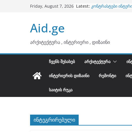
Skip
Latest:
კონტრასტები ინტერ
Friday, August 7, 2026
to
თბილი მინიმალიზმი
ტონები
content
Aid.ge
ინტერიერის დიზიანი
არტემიდი წარმოგი
ბინების გაერთიანება
არქიტექტურა , ინტერიერი , დიზაინი
ᲩᲕᲔᲜᲡ ᲨᲔᲡᲐᲮᲔᲑ
ᲐᲠᲥᲘᲢᲔᲥᲢᲣᲠᲐ
ᲘᲜ
ᲘᲜᲢᲔᲠᲘᲔᲠᲘᲡ ᲓᲘᲖᲐᲘᲜᲘ
ᲠᲔᲛᲝᲜᲢᲘ
ᲘᲜ
ᲡᲐᲘᲢᲘᲡ ᲠᲣᲙᲐ
ინტეგრირებული