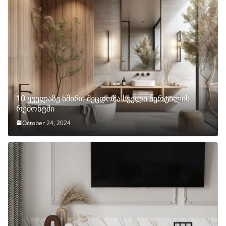
10 ყველაზე ხშირი შეცდომა სველი წერტილის
რემონტში
October 24, 2024