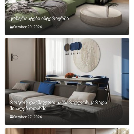
კონტრასტები ინტერიერში
October 29, 2024
როგორ დავმალოთ სამზარეულოს კარადა
მისაღებ ოთახში
October 27, 2024