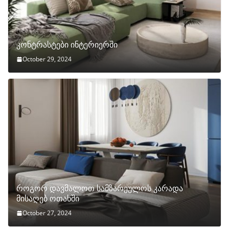
კონტრასტები ინტერიერში
October 29, 2024
როგორ დავმალოთ სამზარეულოს კარადა
მისაღებ ოთახში
October 27, 2024