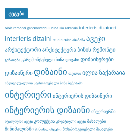
ტეგები
interieris dizaineri
binis remonti
garemontebuli bina
ilia zakaraia
ავეჯი
interieris dizaini
studio cube
აბაზანა
არქიტექტორი
ბინის რემონტი
არქიტექტურა
დიზაინერები
გარემონტებული ბინა
დივანი
განათება
დიზაინი
ილია ზაქარაია
დიზაინერი
თეთრი
ინდივიდუალური საცხოვრებელი ბინა ბუნებაში
ინტერიერი
ინტერიერის დიზაინერი
ინტერიერის დიზაინი
ინტერიერში
კოლექცია
მასალები
იტალიური ავეჯი
კრეატიული ავეჯი
მინიმალიზმი
მოსაპირკეთებელი მასალები
მინიმალისტური