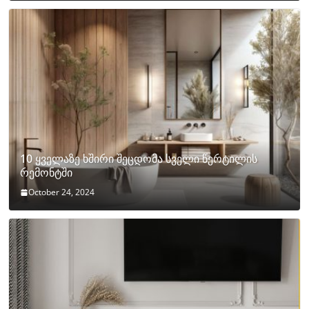
10 ყველაზე ხშირი შეცდომა სველი წერტილის
რემონტში
October 24, 2024