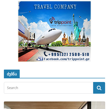
ძებნა