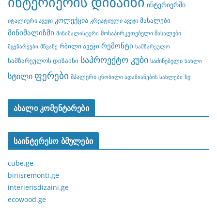
ინტერიერის დიზაინი
ინტერიერში
კოლექცია
მასალები
იტალიური ავეჯი
კრეატიული ავეჯი
მინიმალიზმი
მოსაპირკეთებელი მასალები
მინიმალისტური
რემონტი
რბილი ავეჯი
მცენარეები
მწვანე
სამზარეულო
საპროექტო კუბი
სამზარეულოს დიზაინი
საძინებელი
სახლი
ფერები
სტილი
შპალერი
ხე
ცნობილი ადამიანების სახლები
ახალი კომენტარები
საინტერესო ბმულები
cube.ge
binisremonti.ge
interierisdizaini.ge
ecowood.ge