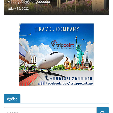
ლანდშაფტის დიზაინი
July 15, 2022
ძებნა