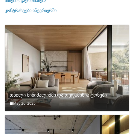
ბინების გაერთიანება
ბ
ი
კონტრასტები ინტერიერში
თბილი მინიმალიზმი და დედამიწის ტონები
May 26, 2026