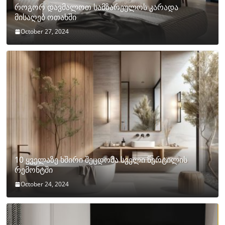
როგორ დავმალოთ სამზარეულოს კარადა
მისაღებ ოთახში
October 27, 2024
10 ყველაზე ხშირი შეცდომა სველი წერტილის
რემონტში
October 24, 2024