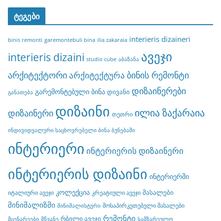
ტეგები
interieris dizaineri
binis remonti
garemontebuli bina
ilia zakaraia
ავეჯი
interieris dizaini
studio cube
აბაზანა
არქიტექტორი
ბინის რემონტი
არქიტექტურა
დიზაინერები
გარემონტებული ბინა
დივანი
განათება
დიზაინი
ილია ზაქარაია
დიზაინერი
თეთრი
ინდივიდუალური საცხოვრებელი ბინა ბუნებაში
ინტერიერი
ინტერიერის დიზაინერი
ინტერიერის დიზაინი
ინტერიერში
კოლექცია
მასალები
იტალიური ავეჯი
კრეატიული ავეჯი
მინიმალიზმი
მოსაპირკეთებელი მასალები
მინიმალისტური
რემონტი
რბილი ავეჯი
მცენარეები
მწვანე
სამზარეულო