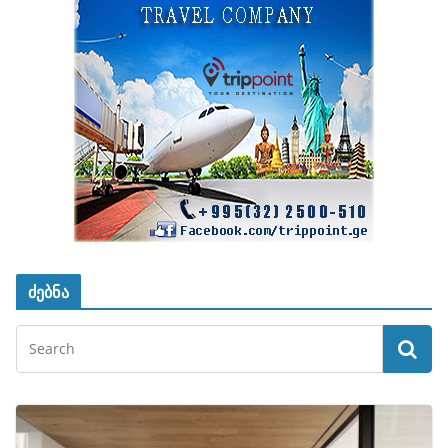
ძებნა