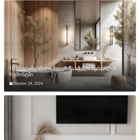
10 ყველაზე ხშირი შეცდომა სველი წერტილის
რემონტში
October 24, 2024