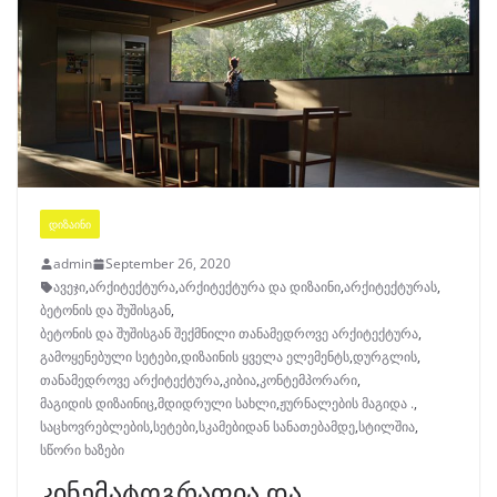
ᲓᲘᲖᲐᲘᲜᲘ
admin
September 26, 2020
ავეჯი
,
არქიტექტურა
,
არქიტექტურა და დიზაინი
,
არქიტექტურას
,
ბეტონის და შუშისგან
,
ბეტონის და შუშისგან შექმნილი თანამედროვე არქიტექტურა
,
გამოყენებული სეტები
,
დიზაინის ყველა ელემენტს
,
დურგლის
,
თანამედროვე არქიტექტურა
,
კიბია
,
კონტემპორარი
,
მაგიდის დიზაინიც
,
მდიდრული სახლი
,
ჟურნალების მაგიდა .
,
საცხოვრებლების
,
სეტები
,
სკამებიდან სანათებამდე
,
სტილშია
,
სწორი ხაზები
კინემატოგრაფია და