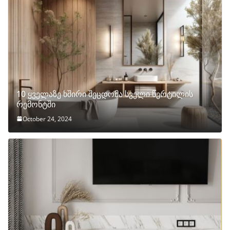
10 ყველაზე ხშირი შეცდომა სველი წერტილის
რემონტში
October 24, 2024