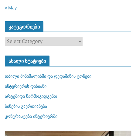
« May
კატეგორიები
კ
ა
ტ
ახალი სტატიები
ე
გ
თბილი მინიმალიზმი და დედამიწის ტონები
ო
რ
ინტერიერის დიზიანი
ი
არტემიდი წარმოგიდგენთ
ე
ბინების გაერთიანება
ბ
ი
კონტრასტები ინტერიერში