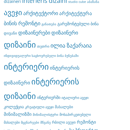
interieris dizaini
dizaineri
studio cube
აბაზანა
ავეჯი
არქიტექტორი
არქიტექტურა
ბინის რემონტი
გარემონტებული ბინა
განათება
დიზაინერები
დიზაინერი
დივანი
დიზაინი
ილია ზაქარაია
თეთრი
ინდივიდუალური საცხოვრებელი ბინა ბუნებაში
ინტერიერი
ინტერიერის
ინტერიერის
დიზაინერი
დიზაინი
ინტერიერში
იტალიური ავეჯი
კოლექცია
მასალები
კრეატიული ავეჯი
მინიმალიზმი
მოსაპირკეთებელი
მინიმალისტური
რემონტი
რბილი ავეჯი
მასალები
მცენარეები
მწვანე