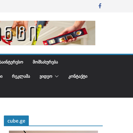
ᲡᲐᲘᲜᲢᲔᲠᲔᲡᲝ
ᲛᲝᲛᲡᲐᲮᲣᲠᲔᲑᲐ
Ი
ᲠᲔᲙᲚᲐᲛᲐ
ᲕᲘᲓᲔᲝ
ᲙᲝᲜᲢᲐᲥᲢᲘ
cube.ge