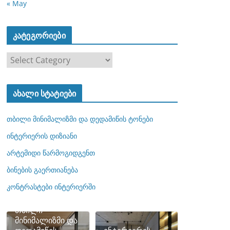
« May
კატეგორიები
კ
ა
ტ
ახალი სტატიები
ე
გ
თბილი მინიმალიზმი და დედამიწის ტონები
ო
რ
ინტერიერის დიზიანი
ი
არტემიდი წარმოგიდგენთ
ე
ბინების გაერთიანება
ბ
ი
კონტრასტები ინტერიერში
თბილი
მინიმალიზმი და