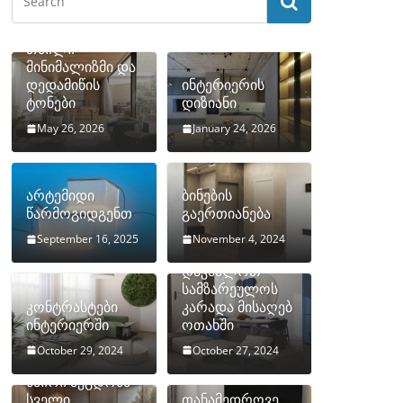
თბილი
მინიმალიზმი და
დედამიწის
ინტერიერის
ტონები
დიზიანი
May 26, 2026
January 24, 2026
არტემიდი
ბინების
წარმოგიდგენთ
გაერთიანება
September 16, 2025
November 4, 2024
როგორ
დავმალოთ
სამზარეულოს
კონტრასტები
კარადა მისაღებ
ინტერიერში
ოთახში
October 29, 2024
October 27, 2024
10 ყველაზე
ხშირი შეცდომა
სველი
თანამედროვე