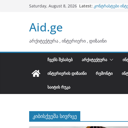
ბინების გაერთიან
Skip
Latest:
Saturday, August 8, 2026
კონტრასტები ინტ
to
თბილი მინიმალიზ
ტონები
content
Aid.ge
ინტერიერის დიზი
არტემიდი წარმო
არქიტექტურა , ინტერიერი , დიზაინი
ᲩᲕᲔᲜᲡ ᲨᲔᲡᲐᲮᲔᲑ
ᲐᲠᲥᲘᲢᲔᲥᲢᲣᲠᲐ
ᲘᲜ
ᲘᲜᲢᲔᲠᲘᲔᲠᲘᲡ ᲓᲘᲖᲐᲘᲜᲘ
ᲠᲔᲛᲝᲜᲢᲘ
ᲘᲜ
ᲡᲐᲘᲢᲘᲡ ᲠᲣᲙᲐ
კიბისქვეშა სივრცე