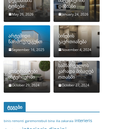
დედამიწის
ინტერიერის
ტონები
დიზიანი
May 26, 2026
January 24, 2026
არტემიდი
ბინების
წარმოგიდგენთ
გაერთიანება
September 16, 2025
November 4, 2024
როგორ
დავმალოთ
სამზარეულოს
კონტრასტები
კარადა მისაღებ
ინტერიერში
ოთახში
October 29, 2024
October 27, 2024
ტეგები
interieris
binis remonti
garemontebuli bina
ilia zakaraia