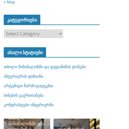
« May
კატეგორიები
კ
ა
ტ
ახალი სტატიები
ე
გ
თბილი მინიმალიზმი და დედამიწის ტონები
ო
რ
ინტერიერის დიზიანი
ი
არტემიდი წარმოგიდგენთ
ე
ბინების გაერთიანება
ბ
ი
კონტრასტები ინტერიერში
თბილი
მინიმალიზმი და