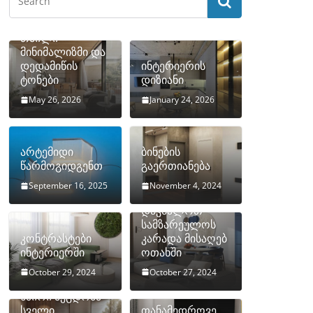
თბილი
მინიმალიზმი და
დედამიწის
ინტერიერის
ტონები
დიზიანი
May 26, 2026
January 24, 2026
არტემიდი
ბინების
წარმოგიდგენთ
გაერთიანება
September 16, 2025
November 4, 2024
როგორ
დავმალოთ
სამზარეულოს
კონტრასტები
კარადა მისაღებ
ინტერიერში
ოთახში
October 29, 2024
October 27, 2024
10 ყველაზე
ხშირი შეცდომა
სველი
თანამედროვე