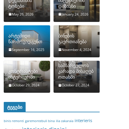
დედამიწის
ინტერიერის
ტონები
დიზიანი
May 26, 2026
January 24, 2026
არტემიდი
ბინების
წარმოგიდგენთ
გაერთიანება
September 16, 2025
November 4, 2024
როგორ
დავმალოთ
სამზარეულოს
კონტრასტები
კარადა მისაღებ
ინტერიერში
ოთახში
October 29, 2024
October 27, 2024
ტეგები
interieris
binis remonti
garemontebuli bina
ilia zakaraia