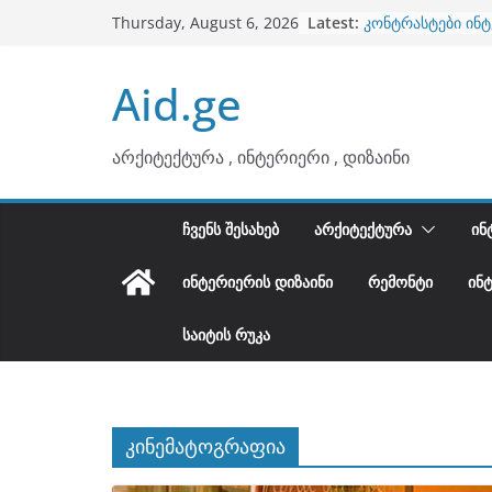
Skip
Latest:
კონტრასტები ინ
Thursday, August 6, 2026
to
თბილი მინიმალიზ
ტონები
content
Aid.ge
ინტერიერის დიზი
არტემიდი წარმო
ბინების გაერთია
არქიტექტურა , ინტერიერი , დიზაინი
ᲩᲕᲔᲜᲡ ᲨᲔᲡᲐᲮᲔᲑ
ᲐᲠᲥᲘᲢᲔᲥᲢᲣᲠᲐ
ᲘᲜ
ᲘᲜᲢᲔᲠᲘᲔᲠᲘᲡ ᲓᲘᲖᲐᲘᲜᲘ
ᲠᲔᲛᲝᲜᲢᲘ
ᲘᲜ
ᲡᲐᲘᲢᲘᲡ ᲠᲣᲙᲐ
კინემატოგრაფია