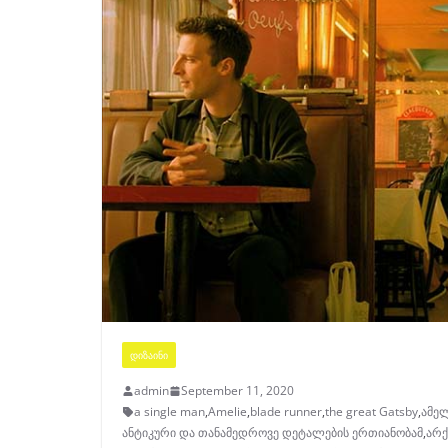
ᲓᲘᲖᲐᲘᲜᲘ
admin
September 11, 2020
a single man
,
Amelie
,
blade runner
,
the great Gatsby
,
ამე
ანტიკური და თანამედროვე დეტალების ერთიანობამ
,
არქ