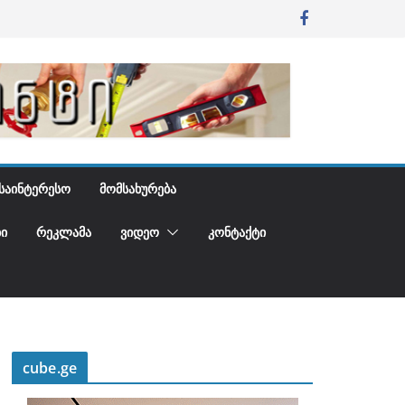
ᲡᲐᲘᲜᲢᲔᲠᲔᲡᲝ
ᲛᲝᲛᲡᲐᲮᲣᲠᲔᲑᲐ
Ი
ᲠᲔᲙᲚᲐᲛᲐ
ᲕᲘᲓᲔᲝ
ᲙᲝᲜᲢᲐᲥᲢᲘ
cube.ge