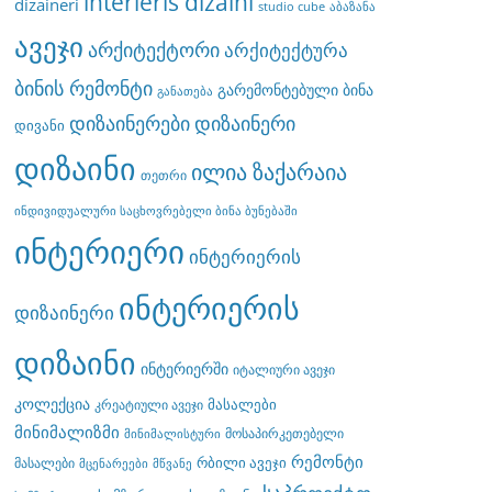
interieris dizaini
dizaineri
studio cube
აბაზანა
ავეჯი
არქიტექტორი
არქიტექტურა
ბინის რემონტი
გარემონტებული ბინა
განათება
დიზაინერები
დიზაინერი
დივანი
დიზაინი
ილია ზაქარაია
თეთრი
ინდივიდუალური საცხოვრებელი ბინა ბუნებაში
ინტერიერი
ინტერიერის
ინტერიერის
დიზაინერი
დიზაინი
ინტერიერში
იტალიური ავეჯი
კოლექცია
მასალები
კრეატიული ავეჯი
მინიმალიზმი
მოსაპირკეთებელი
მინიმალისტური
რემონტი
რბილი ავეჯი
მასალები
მცენარეები
მწვანე