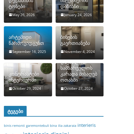
დედამიწის
ინტერიერის
ტონები
დიზიანი
May 26, 2026
January 24, 2026
არტემიდი
ბინების
წარმოგიდგენთ
გაერთიანება
September 16, 2025
November 4, 2024
როგორ
დავმალოთ
სამზარეულოს
კონტრასტები
კარადა მისაღებ
ინტერიერში
ოთახში
October 29, 2024
October 27, 2024
ტეგები
interieris
binis remonti
garemontebuli bina
ilia zakaraia