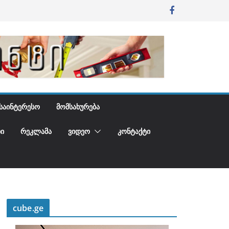
ᲡᲐᲘᲜᲢᲔᲠᲔᲡᲝ
ᲛᲝᲛᲡᲐᲮᲣᲠᲔᲑᲐ
Ი
ᲠᲔᲙᲚᲐᲛᲐ
ᲕᲘᲓᲔᲝ
ᲙᲝᲜᲢᲐᲥᲢᲘ
cube.ge