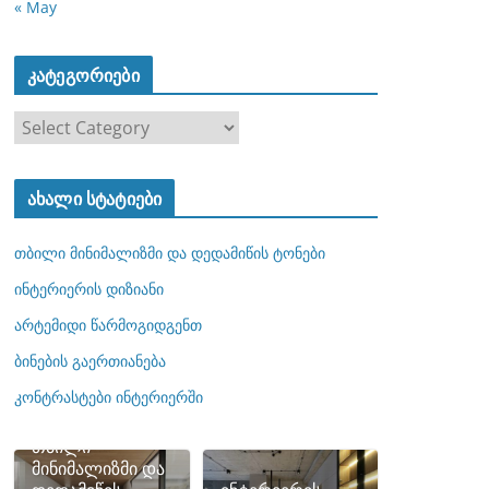
« May
კატეგორიები
კ
ა
ტ
ახალი სტატიები
ე
გ
თბილი მინიმალიზმი და დედამიწის ტონები
ო
რ
ინტერიერის დიზიანი
ი
არტემიდი წარმოგიდგენთ
ე
ბინების გაერთიანება
ბ
ი
კონტრასტები ინტერიერში
თბილი
მინიმალიზმი და