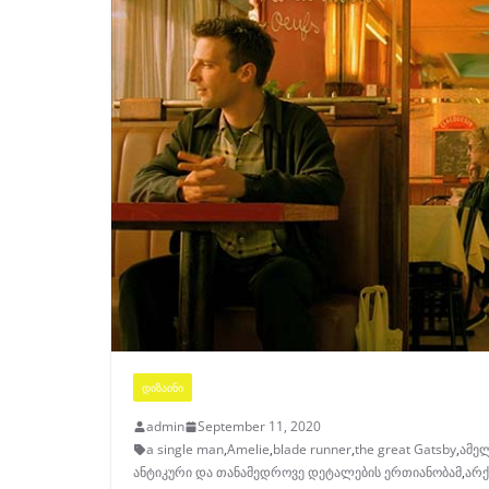
ᲓᲘᲖᲐᲘᲜᲘ
admin
September 11, 2020
a single man
,
Amelie
,
blade runner
,
the great Gatsby
,
ამე
ანტიკური და თანამედროვე დეტალების ერთიანობამ
,
არქ