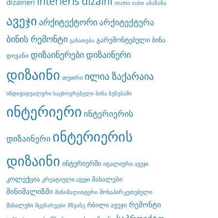
interieris dizaini
dizaineri
studio cube
აბაზანა
ავეჯი
არქიტექტორი
არქიტექტურა
ბინის რემონტი
გარემონტებული ბინა
განათება
დიზაინერები
დიზაინერი
დივანი
დიზაინი
ილია ზაქარაია
თეთრი
ინდივიდუალური საცხოვრებელი ბინა ბუნებაში
ინტერიერი
ინტერიერის
ინტერიერის
დიზაინერი
დიზაინი
ინტერიერში
იტალიური ავეჯი
კოლექცია
მასალები
კრეატიული ავეჯი
მინიმალიზმი
მოსაპირკეთებელი
მინიმალისტური
რემონტი
რბილი ავეჯი
მასალები
მცენარეები
მწვანე