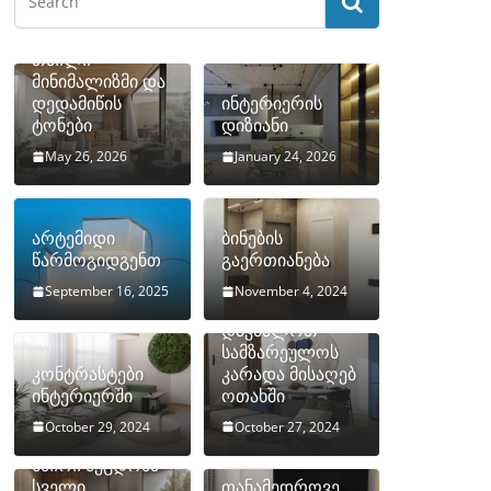
თბილი
მინიმალიზმი და
დედამიწის
ინტერიერის
ტონები
დიზიანი
May 26, 2026
January 24, 2026
არტემიდი
ბინების
წარმოგიდგენთ
გაერთიანება
September 16, 2025
November 4, 2024
როგორ
დავმალოთ
სამზარეულოს
კონტრასტები
კარადა მისაღებ
ინტერიერში
ოთახში
October 29, 2024
October 27, 2024
10 ყველაზე
ხშირი შეცდომა
სველი
თანამედროვე