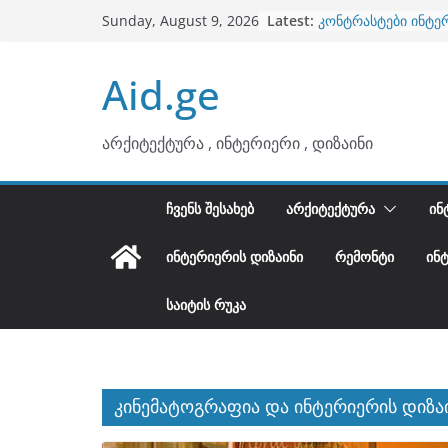
ბინების გაერთიანე
Skip
Latest:
Sunday, August 9, 2026
კონტრასტები ინტე
to
თბილი მინიმალიზმ
ტონები
content
Aid.ge
ინტერიერის დიზიან
არტემიდი წარმოგ
არქიტექტურა , ინტერიერი , დიზაინი
ᲩᲕᲔᲜᲡ ᲨᲔᲡᲐᲮᲔᲑ
ᲐᲠᲥᲘᲢᲔᲥᲢᲣᲠᲐ
ᲘᲜ
ᲘᲜᲢᲔᲠᲘᲔᲠᲘᲡ ᲓᲘᲖᲐᲘᲜᲘ
ᲠᲔᲛᲝᲜᲢᲘ
ᲘᲜ
ᲡᲐᲘᲢᲘᲡ ᲠᲣᲙᲐ
კინემატოგრაფია და ინტერიერის დიზა