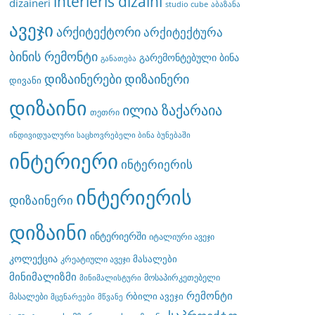
interieris dizaini
dizaineri
studio cube
აბაზანა
ავეჯი
არქიტექტორი
არქიტექტურა
ბინის რემონტი
გარემონტებული ბინა
განათება
დიზაინერები
დიზაინერი
დივანი
დიზაინი
ილია ზაქარაია
თეთრი
ინდივიდუალური საცხოვრებელი ბინა ბუნებაში
ინტერიერი
ინტერიერის
ინტერიერის
დიზაინერი
დიზაინი
ინტერიერში
იტალიური ავეჯი
კოლექცია
მასალები
კრეატიული ავეჯი
მინიმალიზმი
მოსაპირკეთებელი
მინიმალისტური
რემონტი
რბილი ავეჯი
მასალები
მცენარეები
მწვანე