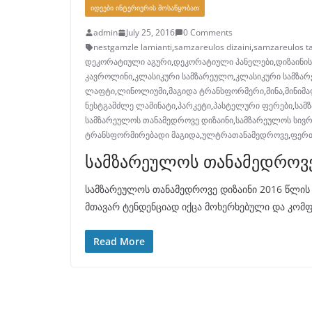
ᲘᲓᲔᲔᲑᲘ ᲘᲜᲢᲔᲠᲘᲔᲠᲘᲡ ᲛᲝᲡᲐᲬᲧᲝᲑᲐᲗ
admin
July 25, 2016
0 Comments
nestgamzle lamianti
,
samzareulos dizaini
,
samzareulos t
დეკორატიული აგური
,
დეკორატიული პანელები
,
დიზაინის
კავროლინი
,
კლასიკური სამზარეულო
,
კლასიკური სამზარ
ლაფტი
,
ლინოლიუმი
,
მაგიდა ტრანსფორმერი
,
მინა
,
მინიმ
ნესტგამძლე ლამინატი
,
პარკეტი
,
პასტელური ფერები
,
სამ
სამზარეულოს თანამედროვე დიზაინი
,
სამზარეულოს სივ
ტრანსფორმირებადი მაგიდა
,
ულტრათანამედროვე
,
ფერთ
სამზარეულოს თანამედროვე
სამზარეულოს თანამედროვე დიზაინი 2016 წლის 
მთავარ ტენდენციად იქცა მოხერხებული და კო
Read More