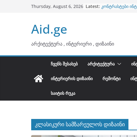
ბინების გაერთია
Skip
Latest:
Thursday, August 6, 2026
კონტრასტები ინ
to
თბილი მინიმალიზ
ტონები
content
Aid.ge
ინტერიერის დიზი
არტემიდი წარმო
არქიტექტურა , ინტერიერი , დიზაინი
ᲩᲕᲔᲜᲡ ᲨᲔᲡᲐᲮᲔᲑ
ᲐᲠᲥᲘᲢᲔᲥᲢᲣᲠᲐ
ᲘᲜ
ᲘᲜᲢᲔᲠᲘᲔᲠᲘᲡ ᲓᲘᲖᲐᲘᲜᲘ
ᲠᲔᲛᲝᲜᲢᲘ
ᲘᲜ
ᲡᲐᲘᲢᲘᲡ ᲠᲣᲙᲐ
კლასიკური სამზარეულოს დიზაინი