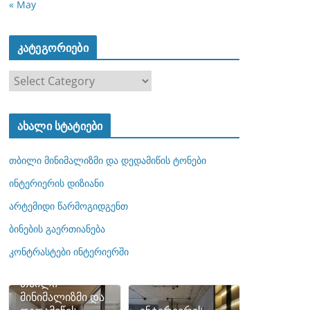
« May
კატეგორიები
კ
ა
ტ
ახალი სტატიები
ე
გ
თბილი მინიმალიზმი და დედამიწის ტონები
ო
რ
ინტერიერის დიზიანი
ი
არტემიდი წარმოგიდგენთ
ე
ბინების გაერთიანება
ბ
ი
კონტრასტები ინტერიერში
თბილი
მინიმალიზმი და