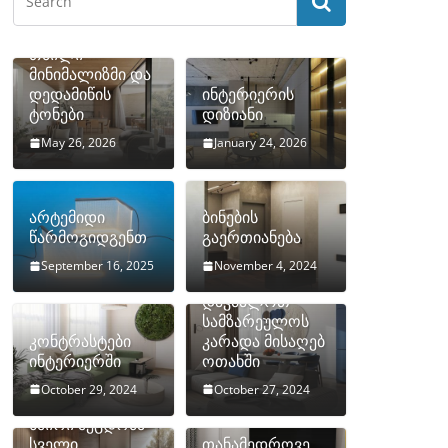
თბილი
მინიმალიზმი და
დედამიწის
ინტერიერის
ტონები
დიზიანი
May 26, 2026
January 24, 2026
არტემიდი
ბინების
წარმოგიდგენთ
გაერთიანება
September 16, 2025
November 4, 2024
როგორ
დავმალოთ
სამზარეულოს
კონტრასტები
კარადა მისაღებ
ინტერიერში
ოთახში
October 29, 2024
October 27, 2024
10 ყველაზე
ხშირი შეცდომა
სველი
თანამედროვე