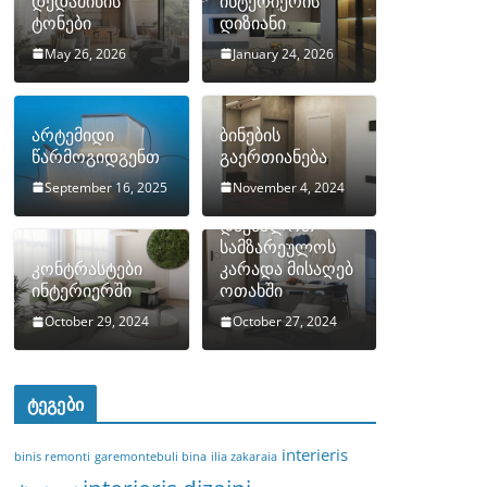
დედამიწის
ინტერიერის
ტონები
დიზიანი
May 26, 2026
January 24, 2026
არტემიდი
ბინების
წარმოგიდგენთ
გაერთიანება
September 16, 2025
November 4, 2024
როგორ
დავმალოთ
სამზარეულოს
კონტრასტები
კარადა მისაღებ
ინტერიერში
ოთახში
October 29, 2024
October 27, 2024
ტეგები
interieris
binis remonti
garemontebuli bina
ilia zakaraia