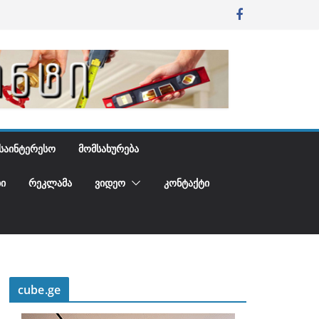
ᲡᲐᲘᲜᲢᲔᲠᲔᲡᲝ
ᲛᲝᲛᲡᲐᲮᲣᲠᲔᲑᲐ
Ი
ᲠᲔᲙᲚᲐᲛᲐ
ᲕᲘᲓᲔᲝ
ᲙᲝᲜᲢᲐᲥᲢᲘ
cube.ge