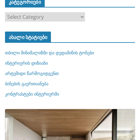
კატეგორიები
კ
ა
ტ
ახალი სტატიები
ე
გ
თბილი მინიმალიზმი და დედამიწის ტონები
ო
რ
ინტერიერის დიზიანი
ი
არტემიდი წარმოგიდგენთ
ე
ბინების გაერთიანება
ბ
ი
კონტრასტები ინტერიერში