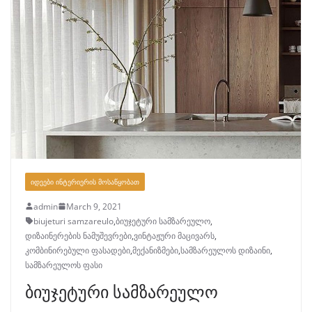
ᲘᲓᲔᲔᲑᲘ ᲘᲜᲢᲔᲠᲘᲔᲠᲘᲡ ᲛᲝᲡᲐᲬᲧᲝᲑᲐᲗ
admin
March 9, 2021
biujeturi samzareulo
,
ბიუჯეტური სამზარეულო
,
დიზაინერების ნამუშევრები
,
ვინტაჟური მაცივარს
,
კომბინირებული ფასადები
,
მექანიზმები
,
სამზარეულოს დიზაინი
,
სამზარეულოს ფასი
ბიუჯეტური სამზარეულო