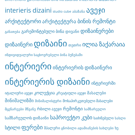
ავეჯი
interieris dizaini
studio cube
აბაზანა
არქიტექტორი
ბინის რემონტი
არქიტექტურა
დიზაინერები
გარემონტებული ბინა
დივანი
განათება
დიზაინი
ილია ზაქარაია
დიზაინერი
თეთრი
ინდივიდუალური საცხოვრებელი ბინა ბუნებაში
ინტერიერი
ინტერიერის დიზაინერი
ინტერიერის დიზაინი
ინტერიერში
კოლექცია
მასალები
იტალიური ავეჯი
კრეატიული ავეჯი
მინიმალიზმი
მოსაპირკეთებელი მასალები
მინიმალისტური
რემონტი
რბილი ავეჯი
მცენარეები
მწვანე
სამზარეულო
საპროექტო კუბი
სამზარეულოს დიზაინი
საძინებელი
სახლი
ფერები
სტილი
შპალერი
ხე
ცნობილი ადამიანების სახლები