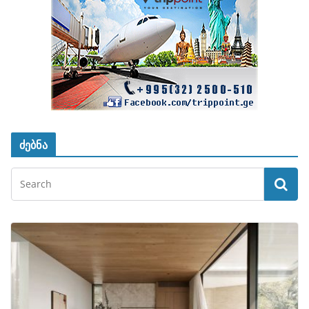
ძებნა