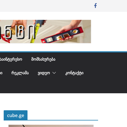
ᲡᲐᲘᲜᲢᲔᲠᲔᲡᲝ
ᲛᲝᲛᲡᲐᲮᲣᲠᲔᲑᲐ
Ი
ᲠᲔᲙᲚᲐᲛᲐ
ᲕᲘᲓᲔᲝ
ᲙᲝᲜᲢᲐᲥᲢᲘ
cube.ge