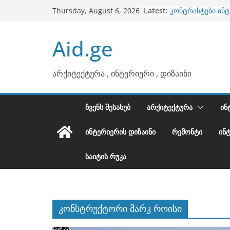
ბინების გაერთია
Skip
Latest:
Thursday, August 6, 2026
კონტრასტები ინ
to
თბილი მინიმალიზ
ტონები
content
Aid.ge
ინტერიერის დიზი
არტემიდი წარმო
არქიტექტურა , ინტერიერი , დიზაინი
ᲩᲕᲔᲜᲡ ᲨᲔᲡᲐᲮᲔᲑ
ᲐᲠᲥᲘᲢᲔᲥᲢᲣᲠᲐ
ᲘᲜ
ᲘᲜᲢᲔᲠᲘᲔᲠᲘᲡ ᲓᲘᲖᲐᲘᲜᲘ
ᲠᲔᲛᲝᲜᲢᲘ
ᲘᲜ
ᲡᲐᲘᲢᲘᲡ ᲠᲣᲙᲐ
კონსტრუქტორი მარკ როისი