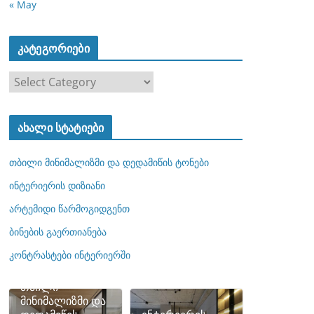
« May
კატეგორიები
კ
ა
ტ
ახალი სტატიები
ე
გ
თბილი მინიმალიზმი და დედამიწის ტონები
ო
რ
ინტერიერის დიზიანი
ი
არტემიდი წარმოგიდგენთ
ე
ბინების გაერთიანება
ბ
ი
კონტრასტები ინტერიერში
თბილი
მინიმალიზმი და