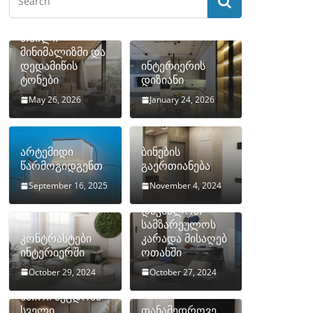
თბილი
მინიმალიზმი და
დედამიწის
ინტერიერის
ტონები
დიზიანი
May 26, 2026
January 24, 2026
არტემიდი
ბინების
წარმოგიდგენთ
გაერთიანება
September 16, 2025
November 4, 2024
როგორ
დავმალოთ
სამზარეულოს
კონტრასტები
კარადა მისაღებ
ინტერიერში
ოთახში
October 29, 2024
October 27, 2024
10 ყველაზე
ხშირი შეცდომა
სველი
თანამედროვე