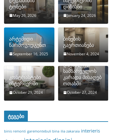
დედამიწის
ინტერიერის
ტონები
დიზიანი
May 26, 2026
January 24, 2026
არტემიდი
ბინების
წარმოგიდგენთ
გაერთიანება
September 16, 2025
November 4, 2024
როგორ
დავმალოთ
სამზარეულოს
კონტრასტები
კარადა მისაღებ
ინტერიერში
ოთახში
October 29, 2024
October 27, 2024
ტეგები
interieris
binis remonti
garemontebuli bina
ilia zakaraia