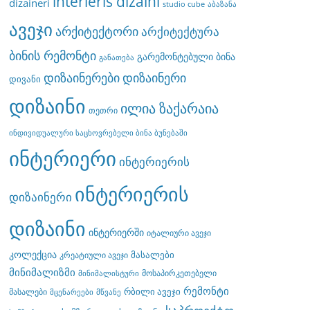
interieris dizaini
dizaineri
studio cube
აბაზანა
ავეჯი
არქიტექტორი
არქიტექტურა
ბინის რემონტი
გარემონტებული ბინა
განათება
დიზაინერები
დიზაინერი
დივანი
დიზაინი
ილია ზაქარაია
თეთრი
ინდივიდუალური საცხოვრებელი ბინა ბუნებაში
ინტერიერი
ინტერიერის
ინტერიერის
დიზაინერი
დიზაინი
ინტერიერში
იტალიური ავეჯი
კოლექცია
მასალები
კრეატიული ავეჯი
მინიმალიზმი
მოსაპირკეთებელი
მინიმალისტური
რემონტი
რბილი ავეჯი
მასალები
მცენარეები
მწვანე