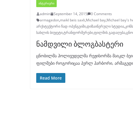
ᲘᲜᲢᲔᲠᲘᲔᲠᲘ
admin
September 14, 2015
0 Comments
armagedon
,
maikl beis saxli
,
Michael bay
,
Michael bay's h
არქიტექტორი ჩად ოპენგეიმი
,
დიზაინერული სტუდია
,
კონ
სახლის ბიუჯეტი
,
ტრანფორმერები
,
ფილმის გადაღება
,
ცნო
ნამდვილი ბლოგბასტერი
ცნობილმა ჰოლივუდელმა რეჟისორმა მაიკლ ბეიმ 
ფილმები როგორიცაა პერლ ჰარბორი, არმაგედონ
Read More