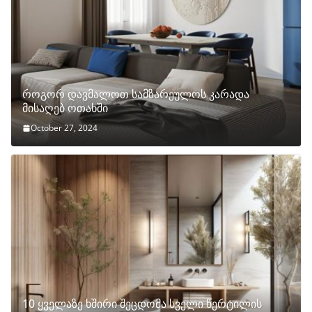
როგორ დავმალოთ სამზარეულოს კარადა
მისაღებ ოთახში
October 27, 2024
10 ყველაზე ხშირი შეცდომა სველი წერტილის