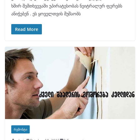
ხშირ შემთხვევაში უპირატესობას ნეიტრალურ ფერებს
ანიჭებენ . ეს ყოველთვის მუშაობს
Read More
ᲠᲔᲛᲝᲜᲢᲘ