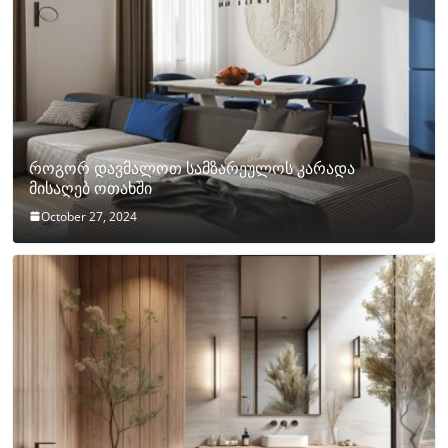
როგორ დავმალოთ სამზარეულოს კარადა
მისაღებ ოთახში
October 27, 2024