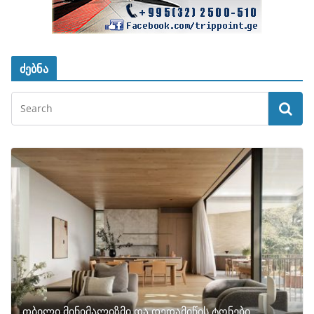
ძებნა
თბილი მინიმალიზმი და დედამიწის ტონები