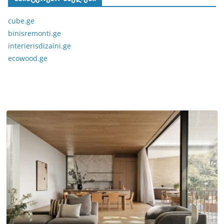
cube.ge
binisremonti.ge
interierisdizaini.ge
ecowood.ge