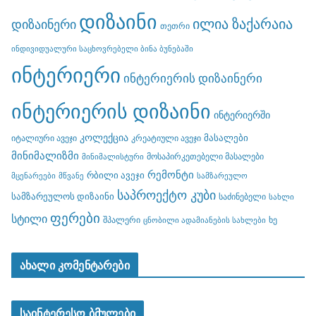
დიზაინი
ილია ზაქარაია
დიზაინერი
თეთრი
ინდივიდუალური საცხოვრებელი ბინა ბუნებაში
ინტერიერი
ინტერიერის დიზაინერი
ინტერიერის დიზაინი
ინტერიერში
კოლექცია
მასალები
იტალიური ავეჯი
კრეატიული ავეჯი
მინიმალიზმი
მოსაპირკეთებელი მასალები
მინიმალისტური
რემონტი
რბილი ავეჯი
მცენარეები
მწვანე
სამზარეულო
საპროექტო კუბი
სამზარეულოს დიზაინი
საძინებელი
სახლი
ფერები
სტილი
შპალერი
ხე
ცნობილი ადამიანების სახლები
ახალი კომენტარები
საინტერესო ბმულები