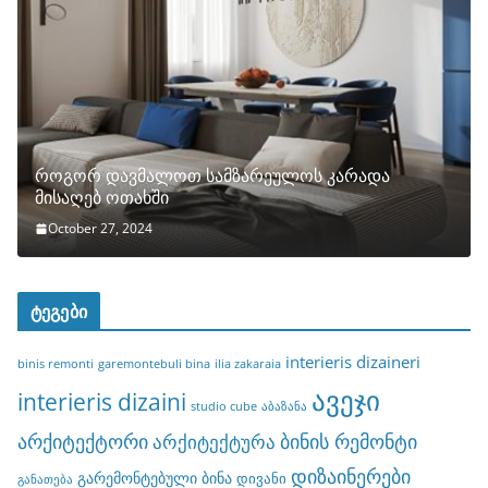
როგორ დავმალოთ სამზარეულოს კარადა
მისაღებ ოთახში
October 27, 2024
ტეგები
interieris dizaineri
binis remonti
garemontebuli bina
ilia zakaraia
ავეჯი
interieris dizaini
studio cube
აბაზანა
არქიტექტორი
ბინის რემონტი
არქიტექტურა
დიზაინერები
გარემონტებული ბინა
დივანი
განათება