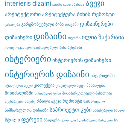
ავეჯი
interieris dizaini
studio cube
აბაზანა
არქიტექტორი
ბინის რემონტი
არქიტექტურა
დიზაინერები
გარემონტებული ბინა
დივანი
განათება
დიზაინი
ილია ზაქარაია
დიზაინერი
თეთრი
ინდივიდუალური საცხოვრებელი ბინა ბუნებაში
ინტერიერი
ინტერიერის დიზაინერი
ინტერიერის დიზაინი
ინტერიერში
კოლექცია
მასალები
იტალიური ავეჯი
კრეატიული ავეჯი
მინიმალიზმი
მოსაპირკეთებელი მასალები
მინიმალისტური
რემონტი
რბილი ავეჯი
მცენარეები
მწვანე
სამზარეულო
საპროექტო კუბი
სამზარეულოს დიზაინი
საძინებელი
სახლი
ფერები
სტილი
შპალერი
ხე
ცნობილი ადამიანების სახლები