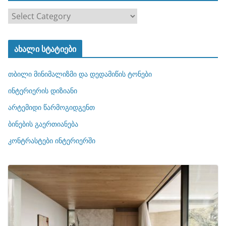
კ
ა
ტ
ახალი სტატიები
ე
გ
თბილი მინიმალიზმი და დედამიწის ტონები
ო
რ
ინტერიერის დიზიანი
ი
არტემიდი წარმოგიდგენთ
ე
ბინების გაერთიანება
ბ
ი
კონტრასტები ინტერიერში