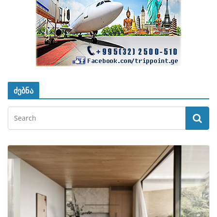
ძებნა