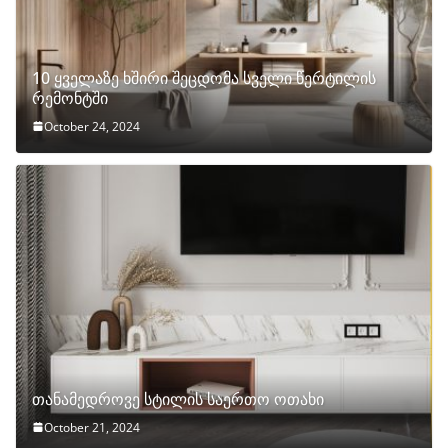
10 ყველაზე ხშირი შეცდომა სველი წერტილის
რემონტში
October 24, 2024
თანამედროვე სტილის საერთო ოთახი
October 21, 2024