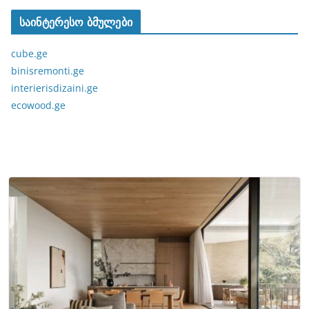
საინტერესო ბმულები
cube.ge
binisremonti.ge
interierisdizaini.ge
ecowood.ge