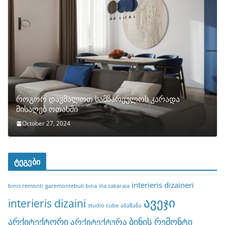
როგორ დავმალოთ სამზარეულოს კარადა
მისაღებ ოთახში
October 27, 2024
ტეგები
interieris dizaineri
binis remonti
garemontebuli bina
ilia zakaraia
ავეჯი
interieris dizaini
studio cube
აბაზანა
არქიტექტორი
ბინის რემონტი
არქიტექტურა