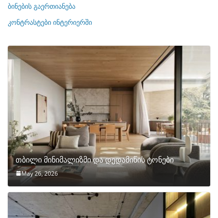
ბინების გაერთიანება
ბ
ი
კონტრასტები ინტერიერში
თბილი მინიმალიზმი და დედამიწის ტონები
May 26, 2026