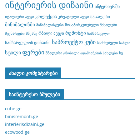
ინტერიერის დიზაინი
ინტერიერში
კოლექცია
მასალები
იტალიური ავეჯი
კრეატიული ავეჯი
მინიმალიზმი
მოსაპირკეთებელი მასალები
მინიმალისტური
რემონტი
რბილი ავეჯი
მცენარეები
მწვანე
სამზარეულო
საპროექტო კუბი
სამზარეულოს დიზაინი
საძინებელი
სახლი
ფერები
სტილი
შპალერი
ხე
ცნობილი ადამიანების სახლები
ახალი კომენტარები
საინტერესო ბმულები
cube.ge
binisremonti.ge
interierisdizaini.ge
ecowood.ge