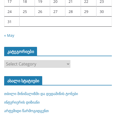
17
18
19
20
21
22
23
24
25
26
27
28
29
30
31
« May
კატეგორიები
კ
ა
ტ
ახალი სტატიები
ე
გ
თბილი მინიმალიზმი და დედამიწის ტონები
ო
რ
ინტერიერის დიზიანი
ი
არტემიდი წარმოგიდგენთ
ე