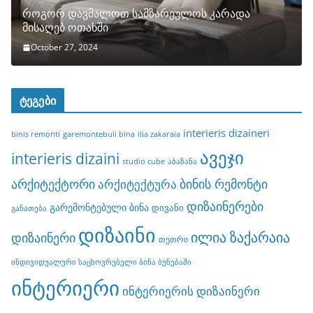
როგორ დავმალოთ სამზარეულოს კარადა
მისაღებ ოთახში
October 27, 2024
ტეგები
interieris dizaineri
binis remonti
garemontebuli bina
ilia zakaraia
ავეჯი
interieris dizaini
studio cube
აბაზანა
არქიტექტორი
ბინის რემონტი
არქიტექტურა
დიზაინერები
გარემონტებული ბინა
დივანი
განათება
დიზაინი
ილია ზაქარაია
დიზაინერი
თეთრი
ინდივიდუალური საცხოვრებელი ბინა ბუნებაში
ინტერიერი
ინტერიერის დიზაინერი