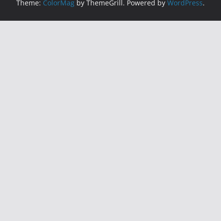
Theme:
ColorMag
by ThemeGrill. Powered by
WordPress
.