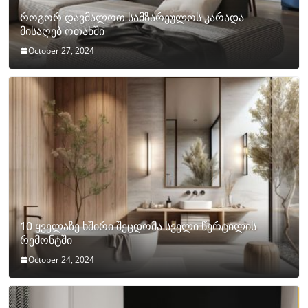
როგორ დავმალოთ სამზარეულოს კარადა
მისაღებ ოთახში
October 27, 2024
10 ყველაზე ხშირი შეცდომა სველი წერტილის
რემონტში
October 24, 2024