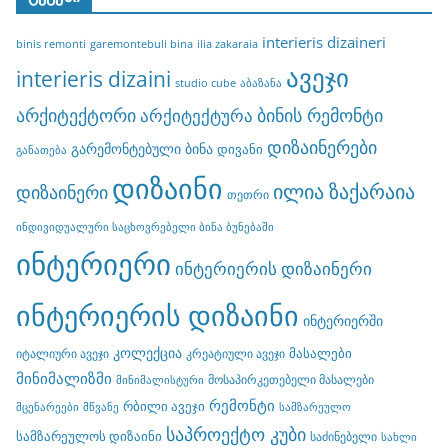
interieris dizaineri
binis remonti
garemontebuli bina
ilia zakaraia
ავეჯი
interieris dizaini
studio cube
აბაზანა
არქიტექტორი
ბინის რემონტი
არქიტექტურა
დიზაინერები
გარემონტებული ბინა
დივანი
განათება
დიზაინი
ილია ზაქარაია
დიზაინერი
თეთრი
ინდივიდუალური საცხოვრებელი ბინა ბუნებაში
ინტერიერი
ინტერიერის დიზაინერი
ინტერიერის დიზაინი
ინტერიერში
კოლექცია
მასალები
იტალიური ავეჯი
კრეატიული ავეჯი
მინიმალიზმი
მოსაპირკეთებელი მასალები
მინიმალისტური
რემონტი
რბილი ავეჯი
მცენარეები
მწვანე
სამზარეულო
საპროექტო კუბი
სამზარეულოს დიზაინი
საძინებელი
სახლი