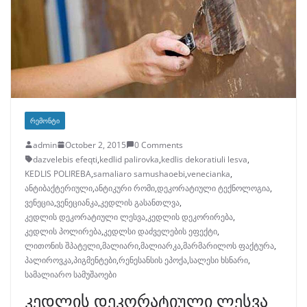
ᲠᲔᲛᲝᲜᲢᲘ
admin
October 2, 2015
0 Comments
dazvelebis efeqti
,
kedlid palirovka
,
kedlis dekoratiuli lesva
,
KEDLIS POLIREBA
,
samaliaro samushaoebi
,
venecianka
,
ანტიბაქტერიული
,
ანტიკური რომი
,
დეკორატიული ტექნოლოგია
,
ვენეცია
,
ვენეციანკა
,
კედლის გასანთლვა
,
კედლის დეკორატიული ლესვა
,
კედლის დეკორირება
,
კედლის პოლირება
,
კედლსი დაძველების ეფექტი
,
ლითონის შპატელი
,
მალიარი
,
მალიარკა
,
მარმარილოს ფაქტურა
,
პალიროვკა
,
პიგმენტები
,
რენესანსის ეპოქა
,
სალესი ხსნარი
,
სამალიარო სამუშაოები
კედლის დეკორატიული ლესვა