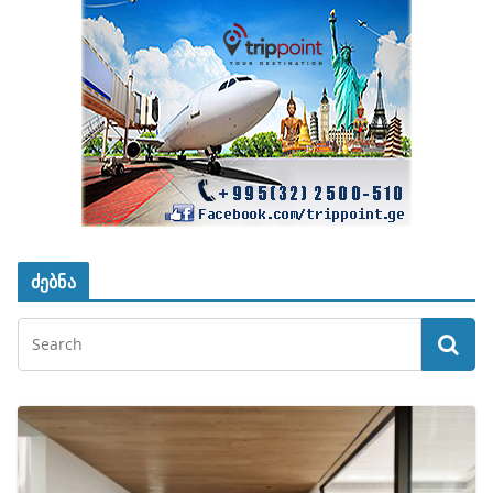
ძებნა