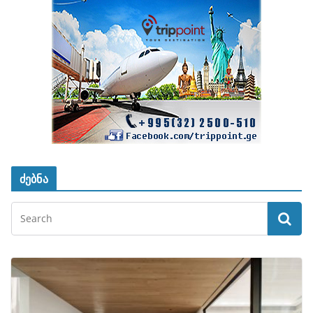
ძებნა