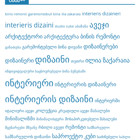
interieris dizaineri
binis remonti
garemontebuli bina
ilia zakaraia
ავეჯი
interieris dizaini
studio cube
აბაზანა
არქიტექტორი
ბინის რემონტი
არქიტექტურა
დიზაინერები
გარემონტებული ბინა
დივანი
განათება
დიზაინი
ილია ზაქარაია
დიზაინერი
თეთრი
ინდივიდუალური საცხოვრებელი ბინა ბუნებაში
ინტერიერი
ინტერიერის დიზაინერი
ინტერიერის დიზაინი
ინტერიერში
კოლექცია
მასალები
იტალიური ავეჯი
კრეატიული ავეჯი
მინიმალიზმი
მოსაპირკეთებელი მასალები
მინიმალისტური
რემონტი
რბილი ავეჯი
მცენარეები
მწვანე
სამზარეულო
საპროექტო კუბი
სამზარეულოს დიზაინი
საძინებელი
სახლი