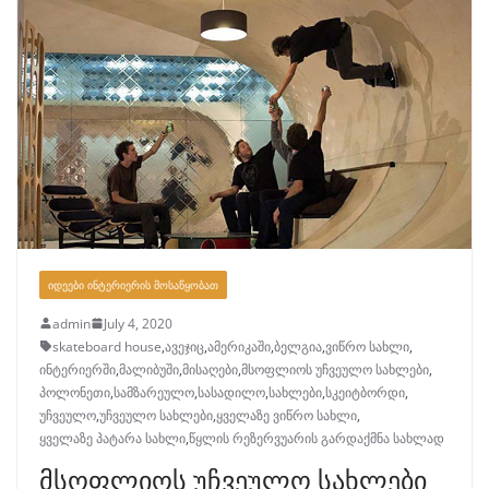
ᲘᲓᲔᲔᲑᲘ ᲘᲜᲢᲔᲠᲘᲔᲠᲘᲡ ᲛᲝᲡᲐᲬᲧᲝᲑᲐᲗ
admin
July 4, 2020
skateboard house
,
ავეჯიც
,
ამერიკაში
,
ბელგია
,
ვიწრო სახლი
,
ინტერიერში
,
მალიბუში
,
მისაღები
,
მსოფლიოს უჩვეულო სახლები
,
პოლონეთი
,
სამზარეულო
,
სასადილო
,
სახლები
,
სკეიტბორდი
,
უჩვეულო
,
უჩვეულო სახლები
,
ყველაზე ვიწრო სახლი
,
ყველაზე პატარა სახლი
,
წყლის რეზერვუარის გარდაქმნა სახლად
მსოფლიოს უჩვეულო სახლები