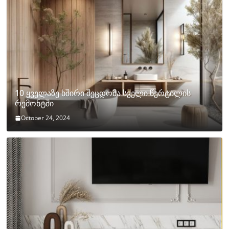
10 ყველაზე ხშირი შეცდომა სველი წერტილის
რემონტში
October 24, 2024