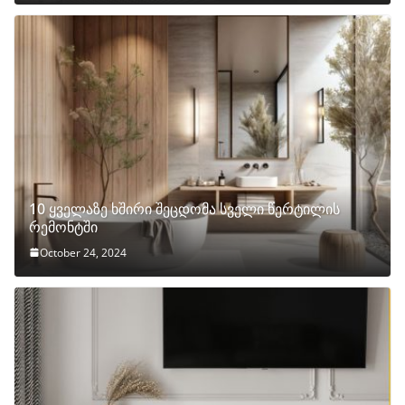
10 ყველაზე ხშირი შეცდომა სველი წერტილის
რემონტში
October 24, 2024