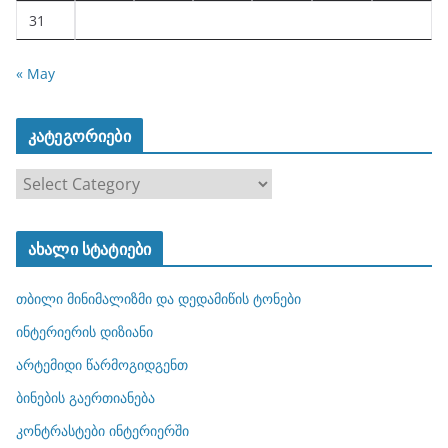
31
« May
კატეგორიები
კ
ა
ტ
ახალი სტატიები
ე
გ
თბილი მინიმალიზმი და დედამიწის ტონები
ო
რ
ინტერიერის დიზიანი
ი
არტემიდი წარმოგიდგენთ
ე
ბინების გაერთიანება
ბ
ი
კონტრასტები ინტერიერში