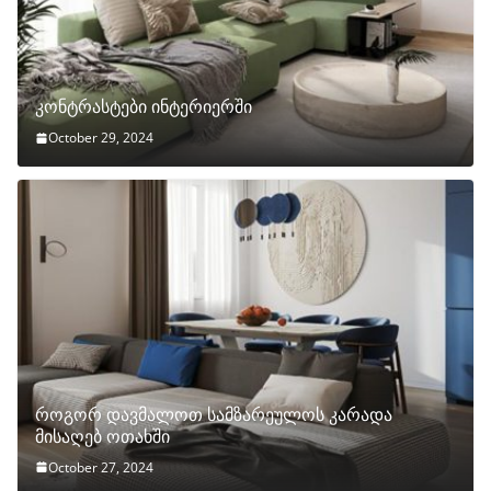
კონტრასტები ინტერიერში
October 29, 2024
როგორ დავმალოთ სამზარეულოს კარადა
მისაღებ ოთახში
October 27, 2024