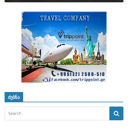
ძებნა