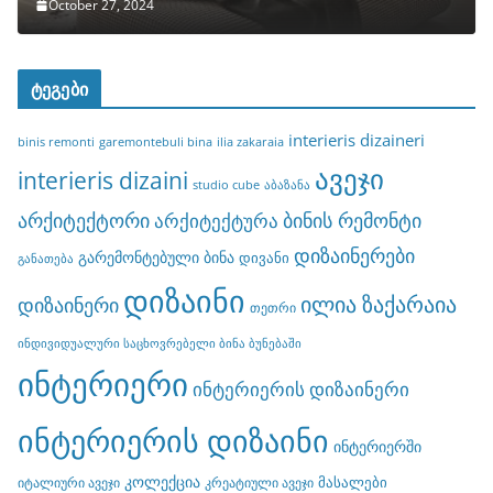
October 27, 2024
ტეგები
interieris dizaineri
binis remonti
garemontebuli bina
ilia zakaraia
ავეჯი
interieris dizaini
studio cube
აბაზანა
არქიტექტორი
ბინის რემონტი
არქიტექტურა
დიზაინერები
გარემონტებული ბინა
დივანი
განათება
დიზაინი
ილია ზაქარაია
დიზაინერი
თეთრი
ინდივიდუალური საცხოვრებელი ბინა ბუნებაში
ინტერიერი
ინტერიერის დიზაინერი
ინტერიერის დიზაინი
ინტერიერში
კოლექცია
მასალები
იტალიური ავეჯი
კრეატიული ავეჯი