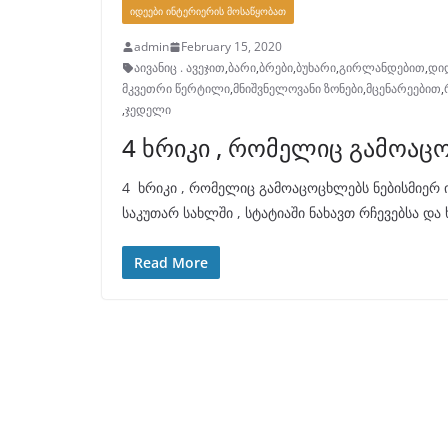
ᲘᲓᲔᲔᲑᲘ ᲘᲜᲢᲔᲠᲘᲔᲠᲘᲡ ᲛᲝᲡᲐᲬᲧᲝᲑᲐᲗ
admin
February 15, 2020
აივანიც . ავეჯით
,
ბარი
,
ბრები
,
ბუხარი
,
გირლანდებით
,
დი
მკვეთრი წერტილი
,
მნიშვნელოვანი ზონები
,
მცენარეებით
,
,
ჯედელი
4 ხრიკი , რომელიც გამოაც
4 ხრიკი , რომელიც გამოაცოცხლებს ნებისმიერ
საკუთარ სახლში , სტატიაში ნახავთ რჩევებსა და 
Read More