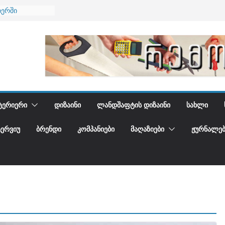
იერში
 და დედამიწის
დგენთ
ᲢᲔᲠᲘᲔᲠᲘ
ᲓᲘᲖᲐᲘᲜᲘ
ᲚᲐᲜᲓᲨᲐᲤᲢᲘᲡ ᲓᲘᲖᲐᲘᲜᲘ
ᲡᲐᲮᲚᲘ
ᲢᲔᲠᲕᲘᲣ
ᲑᲠᲔᲜᲓᲘ
ᲙᲝᲛᲞᲐᲜᲘᲔᲑᲘ
ᲛᲐᲦᲐᲖᲘᲔᲑᲘ
ᲟᲣᲠᲜᲐᲚᲔᲑ