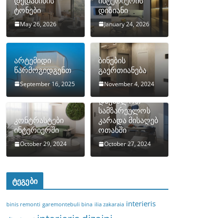
დედამიწის
ინტერიერის
ტონები
დიზიანი
May 26, 2026
January 24, 2026
არტემიდი
ბინების
წარმოგიდგენთ
გაერთიანება
September 16, 2025
November 4, 2024
როგორ
დავმალოთ
სამზარეულოს
კონტრასტები
კარადა მისაღებ
ინტერიერში
ოთახში
October 29, 2024
October 27, 2024
ტეგები
interieris
binis remonti
garemontebuli bina
ilia zakaraia