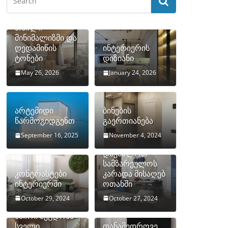
თბილი
მინიმალიზმი და
დედამიწის
ინტერიერის
ტონები
დიზიანი
May 26, 2026
January 24, 2026
არტემიდი
ბინების
წარმოგიდგენთ
გაერთიანება
September 16, 2025
November 4, 2024
როგორ
დავმალოთ
სამზარეულოს
კონტრასტები
კარადა მისაღებ
ინტერიერში
ოთახში
October 29, 2024
October 27, 2024
10 ყველაზე
ხშირი შეცდომა
სველი
თანამედროვე