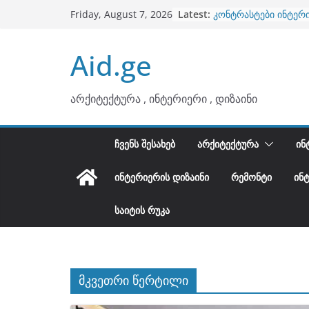
Skip
Latest:
კონტრასტები ინტერ
Friday, August 7, 2026
to
თბილი მინიმალიზმი
ტონები
content
Aid.ge
ინტერიერის დიზიანი
არტემიდი წარმოგი
ბინების გაერთიანება
არქიტექტურა , ინტერიერი , დიზაინი
ᲩᲕᲔᲜᲡ ᲨᲔᲡᲐᲮᲔᲑ
ᲐᲠᲥᲘᲢᲔᲥᲢᲣᲠᲐ
ᲘᲜ
ᲘᲜᲢᲔᲠᲘᲔᲠᲘᲡ ᲓᲘᲖᲐᲘᲜᲘ
ᲠᲔᲛᲝᲜᲢᲘ
ᲘᲜ
ᲡᲐᲘᲢᲘᲡ ᲠᲣᲙᲐ
მკვეთრი წერტილი