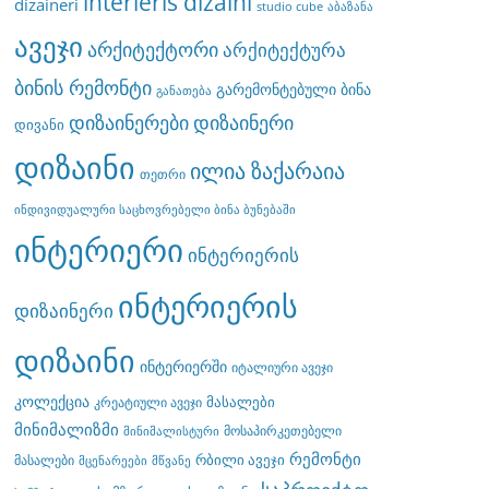
interieris dizaini
dizaineri
studio cube
აბაზანა
ავეჯი
არქიტექტორი
არქიტექტურა
ბინის რემონტი
გარემონტებული ბინა
განათება
დიზაინერები
დიზაინერი
დივანი
დიზაინი
ილია ზაქარაია
თეთრი
ინდივიდუალური საცხოვრებელი ბინა ბუნებაში
ინტერიერი
ინტერიერის
ინტერიერის
დიზაინერი
დიზაინი
ინტერიერში
იტალიური ავეჯი
კოლექცია
მასალები
კრეატიული ავეჯი
მინიმალიზმი
მოსაპირკეთებელი
მინიმალისტური
რემონტი
რბილი ავეჯი
მასალები
მცენარეები
მწვანე