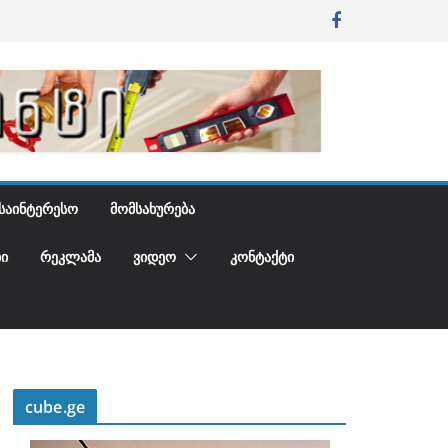
ᲡᲐᲘᲜᲢᲔᲠᲔᲡᲝ
ᲛᲝᲛᲡᲐᲮᲣᲠᲔᲑᲐ
Ი
ᲠᲔᲙᲚᲐᲛᲐ
ᲕᲘᲓᲔᲝ
ᲙᲝᲜᲢᲐᲥᲢᲘ
cube.ge