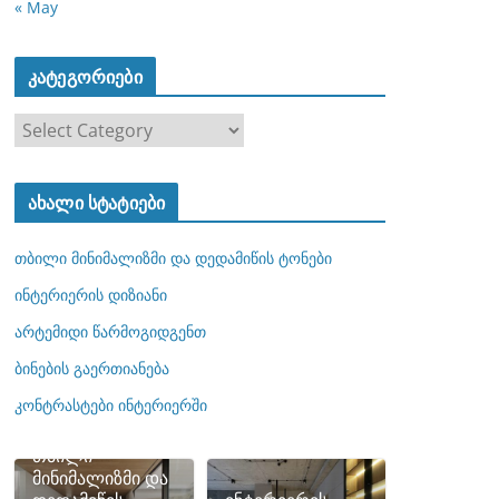
« May
კატეგორიები
კ
ა
ტ
ახალი სტატიები
ე
გ
თბილი მინიმალიზმი და დედამიწის ტონები
ო
რ
ინტერიერის დიზიანი
ი
არტემიდი წარმოგიდგენთ
ე
ბინების გაერთიანება
ბ
ი
კონტრასტები ინტერიერში
თბილი
მინიმალიზმი და