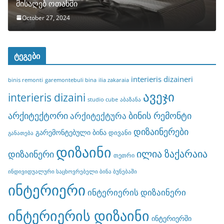
მისაღებ ოთახში
October 27, 2024
ტეგები
interieris dizaineri
binis remonti
garemontebuli bina
ilia zakaraia
ავეჯი
interieris dizaini
studio cube
აბაზანა
არქიტექტორი
ბინის რემონტი
არქიტექტურა
დიზაინერები
გარემონტებული ბინა
დივანი
განათება
დიზაინი
ილია ზაქარაია
დიზაინერი
თეთრი
ინდივიდუალური საცხოვრებელი ბინა ბუნებაში
ინტერიერი
ინტერიერის დიზაინერი
ინტერიერის დიზაინი
ინტერიერში