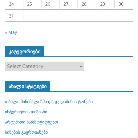
24
25
26
27
28
29
30
31
« May
კატეგორიები
კ
ა
ტ
ახალი სტატიები
ე
გ
თბილი მინიმალიზმი და დედამიწის ტონები
ო
რ
ინტერიერის დიზიანი
ი
არტემიდი წარმოგიდგენთ
ე
ბინების გაერთიანება
ბ