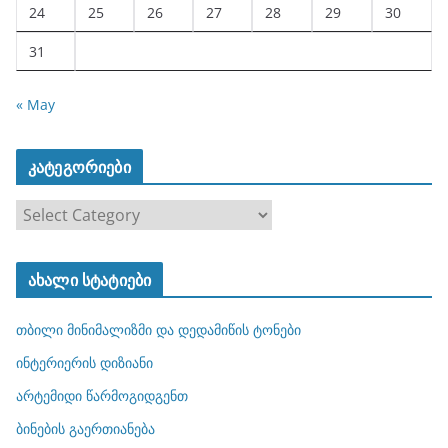
24
25
26
27
28
29
30
31
« May
კატეგორიები
კ
ა
ტ
ახალი სტატიები
ე
გ
თბილი მინიმალიზმი და დედამიწის ტონები
ო
რ
ინტერიერის დიზიანი
ი
არტემიდი წარმოგიდგენთ
ე
ბინების გაერთიანება
ბ