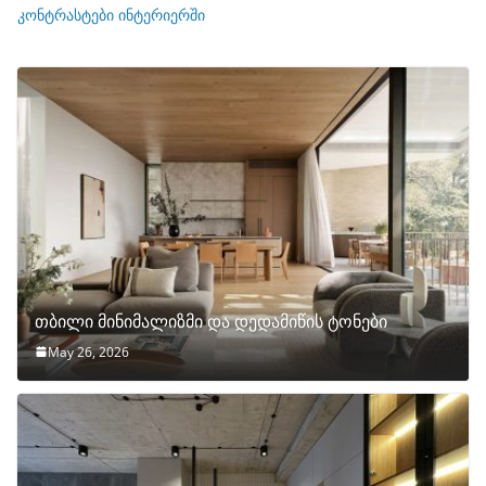
ი
კონტრასტები ინტერიერში
თბილი მინიმალიზმი და დედამიწის ტონები
May 26, 2026