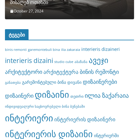
მისაღებ ოთახში
October 27, 2024
ტეგები
interieris dizaineri
binis remonti
garemontebuli bina
ilia zakaraia
ავეჯი
interieris dizaini
studio cube
აბაზანა
არქიტექტორი
ბინის რემონტი
არქიტექტურა
დიზაინერები
გარემონტებული ბინა
დივანი
განათება
დიზაინი
ილია ზაქარაია
დიზაინერი
თეთრი
ინდივიდუალური საცხოვრებელი ბინა ბუნებაში
ინტერიერი
ინტერიერის დიზაინერი
ინტერიერის დიზაინი
ინტერიერში