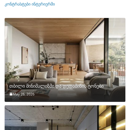
ი
კონტრასტები ინტერიერში
თბილი მინიმალიზმი და დედამიწის ტონები
May 26, 2026