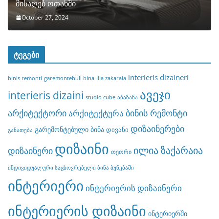
მისაღებ ოთახში
October 27, 2024
ტეგები
interieris dizaineri
binis remonti
garemontebuli bina
ilia zakaraia
ავეჯი
interieris dizaini
studio cube
აბაზანა
არქიტექტორი
ბინის რემონტი
არქიტექტურა
დიზაინერები
გარემონტებული ბინა
დივანი
განათება
დიზაინი
ილია ზაქარაია
დიზაინერი
თეთრი
ინდივიდუალური საცხოვრებელი ბინა ბუნებაში
ინტერიერი
ინტერიერის დიზაინერი
ინტერიერის დიზაინი
ინტერიერში