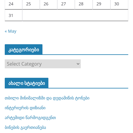
24
25
26
27
28
29
30
31
« May
კატეგორიები
კ
ა
ტ
ახალი სტატიები
ე
გ
თბილი მინიმალიზმი და დედამიწის ტონები
ო
რ
ინტერიერის დიზიანი
ი
არტემიდი წარმოგიდგენთ
ე
ბინების გაერთიანება
ბ