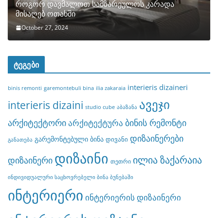
როგორ დავმალოთ სამზარეულოს კარადა
მისაღებ ოთახში
October 27, 2024
ტეგები
interieris dizaineri
binis remonti
garemontebuli bina
ilia zakaraia
ავეჯი
interieris dizaini
studio cube
აბაზანა
არქიტექტორი
ბინის რემონტი
არქიტექტურა
დიზაინერები
გარემონტებული ბინა
დივანი
განათება
დიზაინი
ილია ზაქარაია
დიზაინერი
თეთრი
ინდივიდუალური საცხოვრებელი ბინა ბუნებაში
ინტერიერი
ინტერიერის დიზაინერი