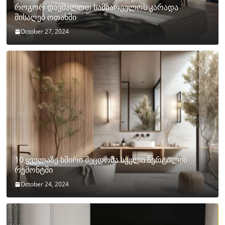
როგორ დავმალოთ სამზარეულოს კარადა
მისაღებ ოთახში
October 27, 2024
10 ყველაზე ხშირი შეცდომა სველი წერტილის
რემონტში
October 24, 2024