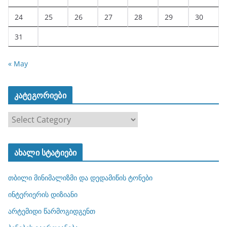
24
25
26
27
28
29
30
31
« May
კატეგორიები
კ
ა
ტ
ახალი სტატიები
ე
გ
თბილი მინიმალიზმი და დედამიწის ტონები
ო
რ
ინტერიერის დიზიანი
ი
არტემიდი წარმოგიდგენთ
ე