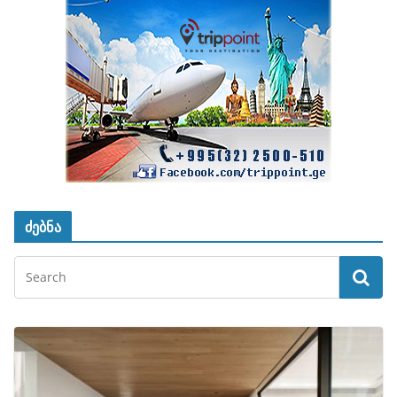
ძებნა