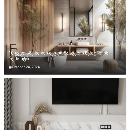
10 ყველაზე ხშირი შეცდომა სველი წერტილის
რემონტში
October 24, 2024