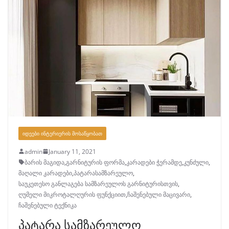
ᲘᲓᲔᲔᲑᲘ ᲘᲜᲢᲔᲠᲘᲔᲠᲘᲡ ᲛᲝᲡᲐᲬᲧᲝᲑᲐᲗ
admin
January 11, 2021
ბარის მაგიდა
,
გარნიტურის ფორმა
,
კარადები ჭერამდე
,
კუნძული
,
მაღალი კარადები
,
პატარასამზარეულო
,
საუკეთესო განლაგება სამზარეულოს გარნიტურისთვის
,
ღუმელი მიკროტალღურის ფუნქციით
,
ჩაშენებული მაცივარი
,
ჩაშენებული ტექნიკა
პატარა სამზარეულო