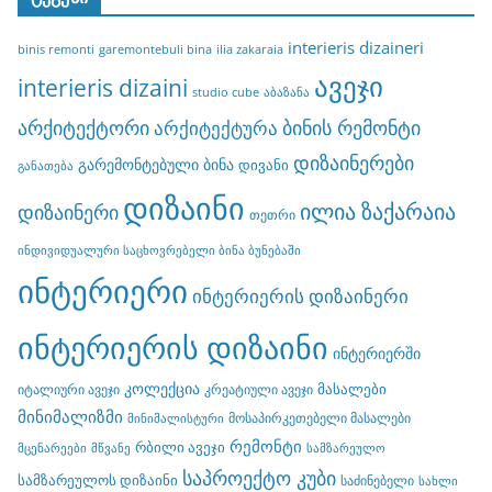
interieris dizaineri
binis remonti
garemontebuli bina
ilia zakaraia
ავეჯი
interieris dizaini
studio cube
აბაზანა
არქიტექტორი
ბინის რემონტი
არქიტექტურა
დიზაინერები
გარემონტებული ბინა
დივანი
განათება
დიზაინი
ილია ზაქარაია
დიზაინერი
თეთრი
ინდივიდუალური საცხოვრებელი ბინა ბუნებაში
ინტერიერი
ინტერიერის დიზაინერი
ინტერიერის დიზაინი
ინტერიერში
კოლექცია
მასალები
იტალიური ავეჯი
კრეატიული ავეჯი
მინიმალიზმი
მოსაპირკეთებელი მასალები
მინიმალისტური
რემონტი
რბილი ავეჯი
მცენარეები
მწვანე
სამზარეულო
საპროექტო კუბი
სამზარეულოს დიზაინი
საძინებელი
სახლი