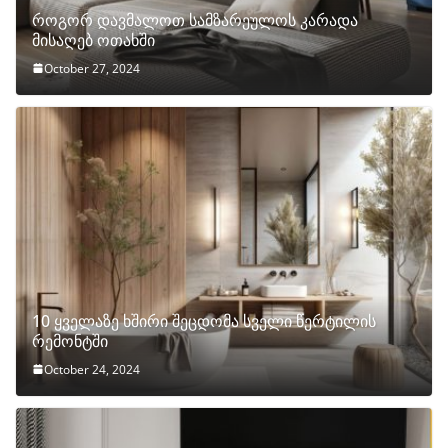
როგორ დავმალოთ სამზარეულოს კარადა
მისაღებ ოთახში
October 27, 2024
10 ყველაზე ხშირი შეცდომა სველი წერტილის
რემონტში
October 24, 2024