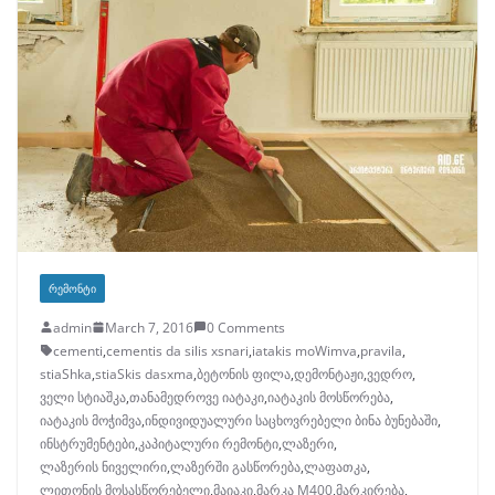
ᲠᲔᲛᲝᲜᲢᲘ
admin
March 7, 2016
0 Comments
cementi
,
cementis da silis xsnari
,
iatakis moWimva
,
pravila
,
stiaShka
,
stiaSkis dasxma
,
ბეტონის ფილა
,
დემონტაჟი
,
ვედრო
,
ველი სტიაშკა
,
თანამედროვე იატაკი
,
იატაკის მოსწორება
,
იატაკის მოჭიმვა
,
ინდივიდუალური საცხოვრებელი ბინა ბუნებაში
,
ინსტრუმენტები
,
კაპიტალური რემონტი
,
ლაზერი
,
ლაზერის ნიველირი
,
ლაზერში გასწორება
,
ლაფათკა
,
ლითონის მოსასწორებელი
,
მაიაკი
,
მარკა M400
,
მარკირება
,