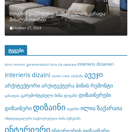
როგორ დავმალოთ სამზარეულოს კარადა
მისაღებ ოთახში
October 27, 2024
ტეგები
interieris dizaineri
binis remonti
garemontebuli bina
ilia zakaraia
ავეჯი
interieris dizaini
studio cube
აბაზანა
არქიტექტორი
ბინის რემონტი
არქიტექტურა
დიზაინერები
გარემონტებული ბინა
დივანი
განათება
დიზაინი
ილია ზაქარაია
დიზაინერი
თეთრი
ინდივიდუალური საცხოვრებელი ბინა ბუნებაში
ინტერიერი
ინტერიერის დიზაინერი