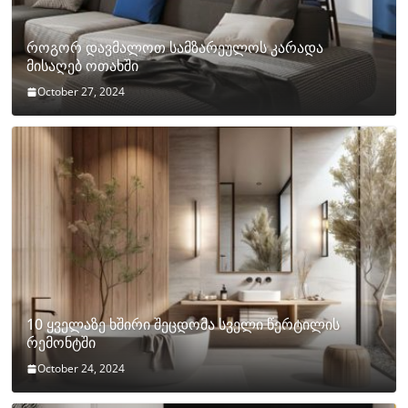
როგორ დავმალოთ სამზარეულოს კარადა
მისაღებ ოთახში
October 27, 2024
10 ყველაზე ხშირი შეცდომა სველი წერტილის
რემონტში
October 24, 2024