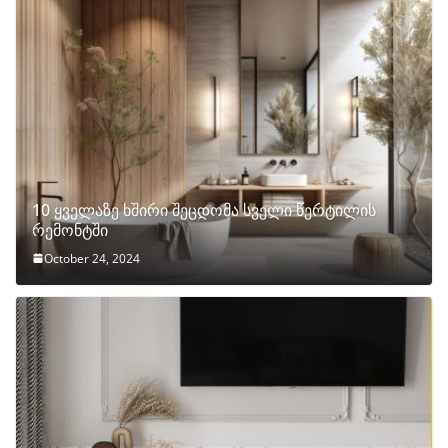
10 ყველაზე ხშირი შეცდომა სველი წერტილის
რემონტში
October 24, 2024