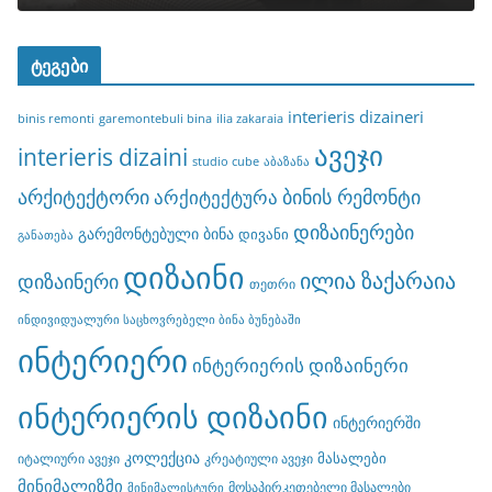
ტეგები
interieris dizaineri
binis remonti
garemontebuli bina
ilia zakaraia
ავეჯი
interieris dizaini
studio cube
აბაზანა
არქიტექტორი
ბინის რემონტი
არქიტექტურა
დიზაინერები
გარემონტებული ბინა
დივანი
განათება
დიზაინი
ილია ზაქარაია
დიზაინერი
თეთრი
ინდივიდუალური საცხოვრებელი ბინა ბუნებაში
ინტერიერი
ინტერიერის დიზაინერი
ინტერიერის დიზაინი
ინტერიერში
კოლექცია
მასალები
იტალიური ავეჯი
კრეატიული ავეჯი
მინიმალიზმი
მოსაპირკეთებელი მასალები
მინიმალისტური