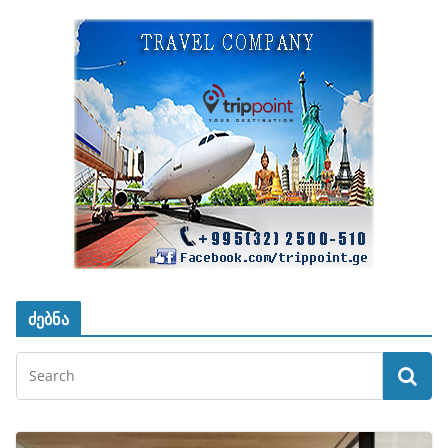
ძებნა