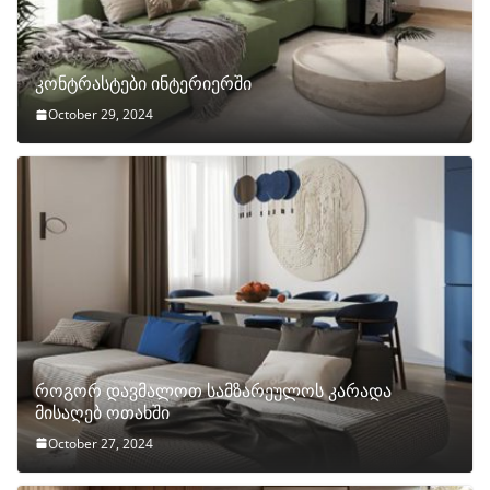
კონტრასტები ინტერიერში
October 29, 2024
როგორ დავმალოთ სამზარეულოს კარადა
მისაღებ ოთახში
October 27, 2024