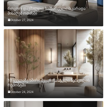
როგორ დავმალოთ სამზარეულოს კარადა
მისაღებ ოთახში
October 27, 2024
10 ყველაზე ხშირი შეცდომა სველი წერტილის
რემონტში
October 24, 2024