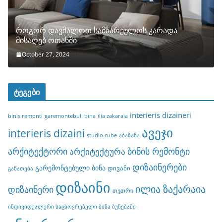
როგორ დავმალოთ სამზარეულოს კარადა
მისაღებ ოთახში
October 27, 2024
ტეგები
interieris dizaineri
binis remonti
garemontebuli bina
ilia zakaraia
ავეჯი
interieris dizaini
studio cube
აბაზანა
არქიტექტორი
ბინის რემონტი
არქიტექტურა
დიზაინერები
გარემონტებული ბინა
დივანი
განათება
დიზაინი
ილია ზაქარაია
დიზაინერი
თეთრი
ინდივიდუალური საცხოვრებელი ბინა ბუნებაში