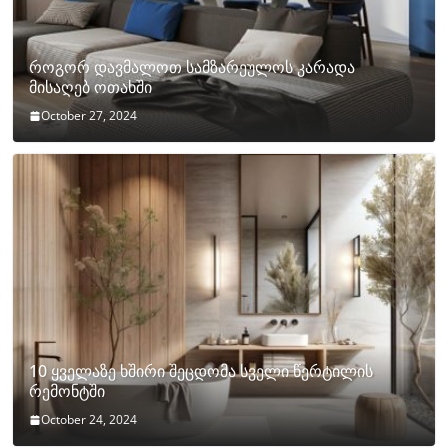
როგორ დავმალოთ სამზარეულოს კარადა
მისაღებ ოთახში
October 27, 2024
10 ყველაზე ხშირი შეცდომა სველი წერტილის
რემონტში
October 24, 2024