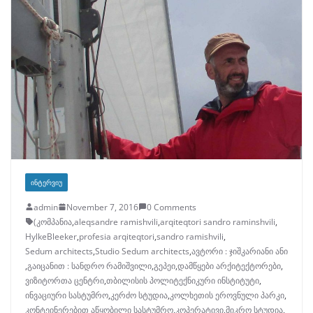
ᲘᲜᲢᲔᲠᲕᲘᲣ
admin
November 7, 2016
0 Comments
(კომპანია
,
aleqsandre ramishvili
,
arqiteqtori sandro raminshvili
,
HylkeBleeker
,
profesia arqiteqtori
,
sandro ramishvili
,
Sedum architects
,
Studio Sedum architects
,
ავტორი : ჯიშკარიანი ანი
,
გაიცანით : სანდრო რამიშვილი
,
გეპეი
,
დამწყები არქიტექტორები
,
ვიზიტორთა ცენტრი
,
თბილისის პოლიტექნიკური ინსტიტუტი
,
ინვაციური სასტუმრო
,
კერძო სტუდია
,
კოლხეთის ეროვნული პარკი
,
კონტეინერებით აწყობილი სასტუმრო
,
კოპერატივი
,
მიკრო სტუდია
,