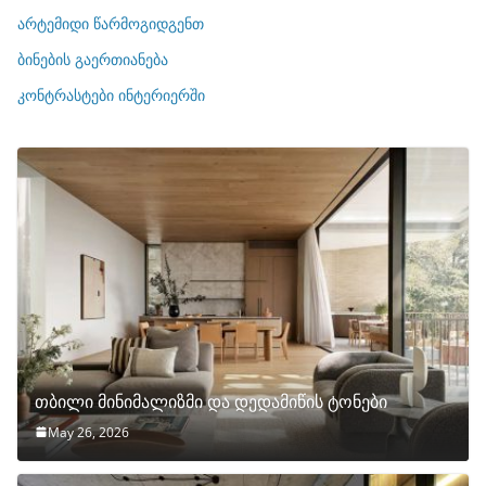
ი
არტემიდი წარმოგიდგენთ
ე
ბინების გაერთიანება
ბ
ი
კონტრასტები ინტერიერში
თბილი მინიმალიზმი და დედამიწის ტონები
May 26, 2026