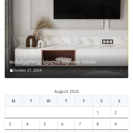
თანამედროვე სტილის საერთო ოთახი
October 21, 2024
August 2026
M
T
W
T
F
S
S
1
2
3
4
5
6
7
8
9