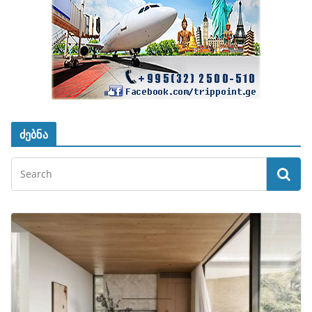
ძებნა