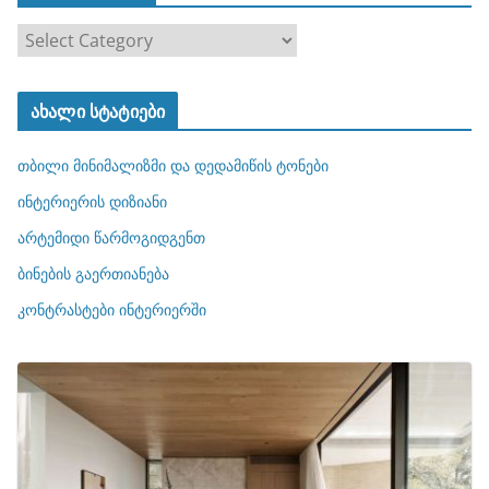
კ
ა
ტ
ახალი სტატიები
ე
გ
თბილი მინიმალიზმი და დედამიწის ტონები
ო
რ
ინტერიერის დიზიანი
ი
არტემიდი წარმოგიდგენთ
ე
ბინების გაერთიანება
ბ
ი
კონტრასტები ინტერიერში