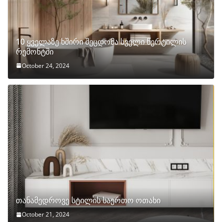
10 ყველაზე ხშირი შეცდომა სველი წერტილის
რემონტში
October 24, 2024
თანამედროვე სტილის საერთო ოთახი
October 21, 2024