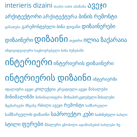
ავეჯი
interieris dizaini
studio cube
აბაზანა
არქიტექტორი
ბინის რემონტი
არქიტექტურა
დიზაინერები
გარემონტებული ბინა
დივანი
განათება
დიზაინი
ილია ზაქარაია
დიზაინერი
თეთრი
ინდივიდუალური საცხოვრებელი ბინა ბუნებაში
ინტერიერი
ინტერიერის დიზაინერი
ინტერიერის დიზაინი
ინტერიერში
კოლექცია
მასალები
იტალიური ავეჯი
კრეატიული ავეჯი
მინიმალიზმი
მოსაპირკეთებელი მასალები
მინიმალისტური
რემონტი
რბილი ავეჯი
მცენარეები
მწვანე
სამზარეულო
საპროექტო კუბი
სამზარეულოს დიზაინი
საძინებელი
სახლი
ფერები
სტილი
შპალერი
ხე
ცნობილი ადამიანების სახლები