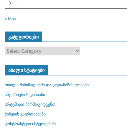
31
« May
კატეგორიები
კ
ა
ტ
ახალი სტატიები
ე
გ
თბილი მინიმალიზმი და დედამიწის ტონები
ო
რ
ინტერიერის დიზიანი
ი
არტემიდი წარმოგიდგენთ
ე
ბინების გაერთიანება
ბ
ი
კონტრასტები ინტერიერში