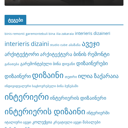
ტეგები
interieris dizaineri
binis remonti
garemontebuli bina
ilia zakaraia
ავეჯი
interieris dizaini
studio cube
აბაზანა
არქიტექტორი
ბინის რემონტი
არქიტექტურა
დიზაინერები
გარემონტებული ბინა
დივანი
განათება
დიზაინი
ილია ზაქარაია
დიზაინერი
თეთრი
ინდივიდუალური საცხოვრებელი ბინა ბუნებაში
ინტერიერი
ინტერიერის დიზაინერი
ინტერიერის დიზაინი
ინტერიერში
კოლექცია
მასალები
იტალიური ავეჯი
კრეატიული ავეჯი