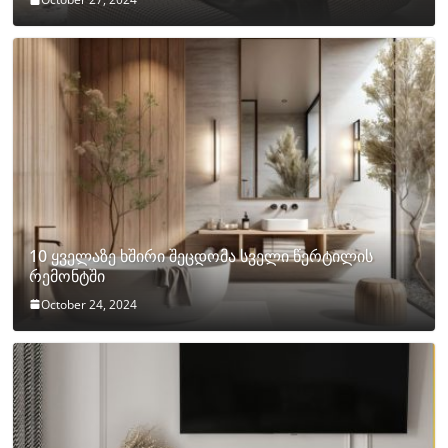
10 ყველაზე ხშირი შეცდომა სველი წერტილის
რემონტში
October 24, 2024