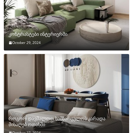
კონტრასტები ინტერიერში
October 29, 2024
როგორ დავმალოთ სამზარეულოს კარადა
მისაღებ ოთახში
October 27, 2024