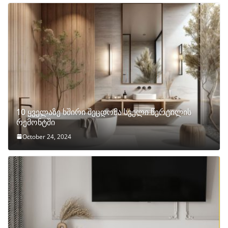
10 ყველაზე ხშირი შეცდომა სველი წერტილის
რემონტში
October 24, 2024