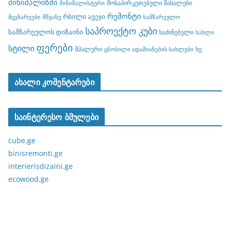
მინიმალიზმი
მოსაპირკეთებელი მასალები
მინიმალისტური
რემონტი
რბილი ავეჯი
მცენარეები
მწვანე
სამზარეულო
საპროექტო კუბი
სამზარეულოს დიზაინი
საძინებელი
სახლი
ფერები
სტილი
შპალერი
ხე
ცნობილი ადამიანების სახლები
ახალი კომენტარები
საინტერესო ბმულები
cube.ge
binisremonti.ge
interierisdizaini.ge
ecowood.ge