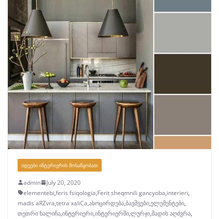
ᲘᲓᲔᲔᲑᲘ ᲘᲜᲢᲔᲠᲘᲔᲠᲘᲡ ᲛᲝᲡᲐᲬᲧᲝᲑᲐᲗ
admin
July 20, 2020
elementebi
,
feris fsiqologia
,
Ferit sheqmnili gancyoba
,
interieri
,
madis aRZvra
,
tetra xaliCa
,
ასოცირდება
,
ბავშვები
,
ელემენტები
,
თეთრი ხალიჩა
,
ინტერიერი
,
ინტერიერში
,
ლურჯი
,
მადის აღძვრა
,