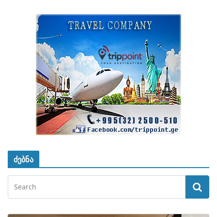
ძებნა