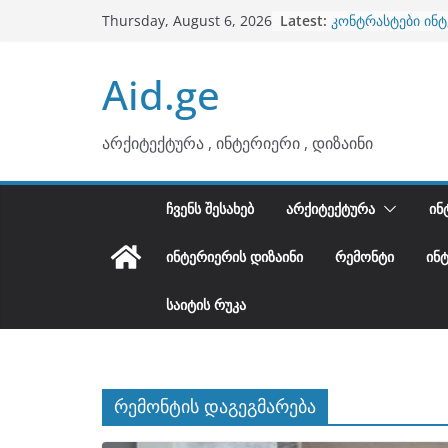
ბინების გაერთია
Skip
Latest:
Thursday, August 6, 2026
კონტრასტები ინ
to
თბილი მინიმალიზ
ტონები
content
Aid.ge
ინტერიერის დიზი
არტემიდი წარმო
არქიტექტურა , ინტერიერი , დიზაინი
ᲩᲕᲔᲜᲡ ᲨᲔᲡᲐᲮᲔᲑ
ᲐᲠᲥᲘᲢᲔᲥᲢᲣᲠᲐ
ᲘᲜ
ᲘᲜᲢᲔᲠᲘᲔᲠᲘᲡ ᲓᲘᲖᲐᲘᲜᲘ
ᲠᲔᲛᲝᲜᲢᲘ
ᲘᲜ
ᲡᲐᲘᲢᲘᲡ ᲠᲣᲙᲐ
რემონტის დაგეგმარება