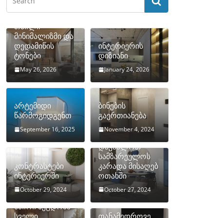
თბილი
მინიმალიზმი და
დედამიწის
ინტერიერის
ტონები
დიზიანი
May 26, 2026
January 24, 2026
არტემიდი
ბინების
წარმოგიდგენთ
გაერთიანება
September 16, 2025
November 4, 2024
როგორ
დავმალოთ
სამზარეულოს
კონტრასტები
კარადა მისაღებ
ინტერიერში
ოთახში
October 29, 2024
October 27, 2024
10 ყველაზე
ხშირი შეცდომა
სველი
თანამედროვე