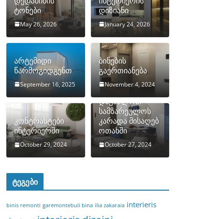
დედამიწის
ინტერიერის
ტონები
დიზიანი
May 26, 2026
January 24, 2026
არტემიდი
ბინების
წარმოგიდგენთ
გაერთიანება
September 16, 2025
November 4, 2024
როგორ
დავმალოთ
სამზარეულოს
კონტრასტები
კარადა მისაღებ
ინტერიერში
ოთახში
October 29, 2024
October 27, 2024
ტეგები
interieris
binis remonti
garemontebuli bina
ilia zakaraia