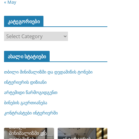
« May
კატეგორიები
კ
ა
ტ
ახალი სტატიები
ე
გ
თბილი მინიმალიზმი და დედამიწის ტონები
ო
რ
ინტერიერის დიზიანი
ი
არტემიდი წარმოგიდგენთ
ე
ბინების გაერთიანება
ბ
ი
კონტრასტები ინტერიერში
თბილი
მინიმალიზმი და