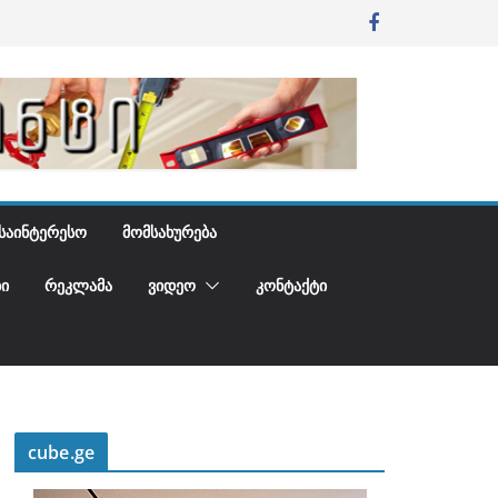
ᲡᲐᲘᲜᲢᲔᲠᲔᲡᲝ
ᲛᲝᲛᲡᲐᲮᲣᲠᲔᲑᲐ
Ი
ᲠᲔᲙᲚᲐᲛᲐ
ᲕᲘᲓᲔᲝ
ᲙᲝᲜᲢᲐᲥᲢᲘ
cube.ge