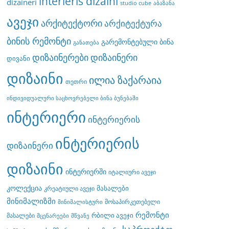
interieris dizaini
dizaineri
studio cube
აბაზანა
ავეჯი
არქიტექტორი
არქიტექტურა
ბინის რემონტი
გარემონტებული ბინა
განათება
დიზაინერები
დიზაინერი
დივანი
დიზაინი
ილია ზაქარაია
თეთრი
ინდივიდუალური საცხოვრებელი ბინა ბუნებაში
ინტერიერი
ინტერიერის
ინტერიერის
დიზაინერი
დიზაინი
ინტერიერში
იტალიური ავეჯი
კოლექცია
მასალები
კრეატიული ავეჯი
მინიმალიზმი
მოსაპირკეთებელი
მინიმალისტური
რემონტი
რბილი ავეჯი
მასალები
მცენარეები
მწვანე