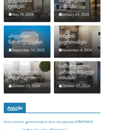
დედამიწის
ინტერიერის
ტონები
დიზიანი
May 26, 2026
January 24, 2026
არტემიდი
ბინების
წარმოგიდგენთ
გაერთიანება
September 16, 2025
November 4, 2024
როგორ
დავმალოთ
სამზარეულოს
კონტრასტები
კარადა მისაღებ
ინტერიერში
ოთახში
October 29, 2024
October 27, 2024
ტეგები
interieris
binis remonti
garemontebuli bina
ilia zakaraia