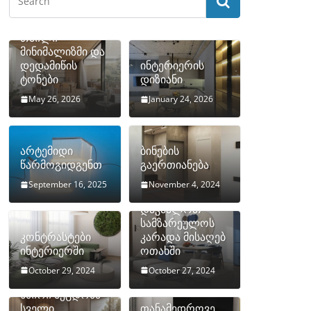
თბილი
მინიმალიზმი და
დედამიწის
ინტერიერის
ტონები
დიზიანი
May 26, 2026
January 24, 2026
არტემიდი
ბინების
წარმოგიდგენთ
გაერთიანება
September 16, 2025
November 4, 2024
როგორ
დავმალოთ
სამზარეულოს
კონტრასტები
კარადა მისაღებ
ინტერიერში
ოთახში
October 29, 2024
October 27, 2024
10 ყველაზე
ხშირი შეცდომა
სველი
თანამედროვე