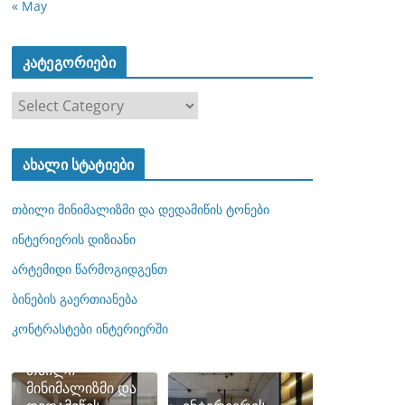
« May
კატეგორიები
კ
ა
ტ
ახალი სტატიები
ე
გ
თბილი მინიმალიზმი და დედამიწის ტონები
ო
რ
ინტერიერის დიზიანი
ი
არტემიდი წარმოგიდგენთ
ე
ბინების გაერთიანება
ბ
ი
კონტრასტები ინტერიერში
თბილი
მინიმალიზმი და