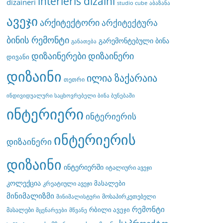
interieris dizaini
dizaineri
studio cube
აბაზანა
ავეჯი
არქიტექტორი
არქიტექტურა
ბინის რემონტი
გარემონტებული ბინა
განათება
დიზაინერები
დიზაინერი
დივანი
დიზაინი
ილია ზაქარაია
თეთრი
ინდივიდუალური საცხოვრებელი ბინა ბუნებაში
ინტერიერი
ინტერიერის
ინტერიერის
დიზაინერი
დიზაინი
ინტერიერში
იტალიური ავეჯი
კოლექცია
მასალები
კრეატიული ავეჯი
მინიმალიზმი
მოსაპირკეთებელი
მინიმალისტური
რემონტი
რბილი ავეჯი
მასალები
მცენარეები
მწვანე