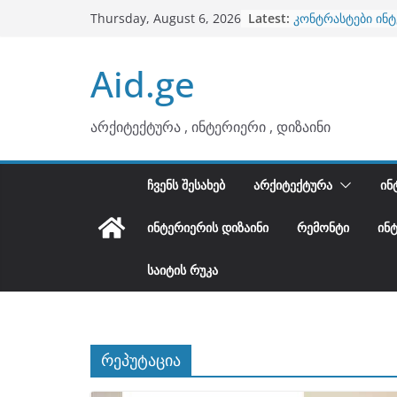
ბინების გაერთია
Skip
Latest:
Thursday, August 6, 2026
კონტრასტები ინ
to
თბილი მინიმალიზ
ტონები
content
Aid.ge
ინტერიერის დიზი
არტემიდი წარმო
არქიტექტურა , ინტერიერი , დიზაინი
ᲩᲕᲔᲜᲡ ᲨᲔᲡᲐᲮᲔᲑ
ᲐᲠᲥᲘᲢᲔᲥᲢᲣᲠᲐ
ᲘᲜ
ᲘᲜᲢᲔᲠᲘᲔᲠᲘᲡ ᲓᲘᲖᲐᲘᲜᲘ
ᲠᲔᲛᲝᲜᲢᲘ
ᲘᲜ
ᲡᲐᲘᲢᲘᲡ ᲠᲣᲙᲐ
რეპუტაცია