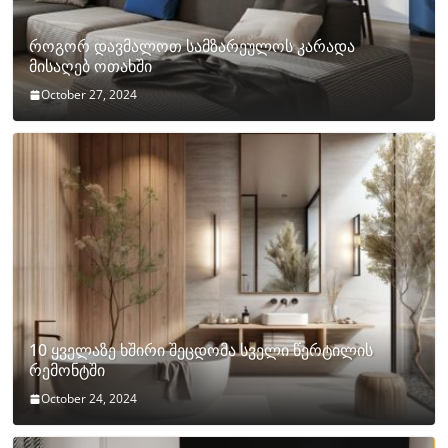
როგორ დავმალოთ სამზარეულოს კარადა
მისაღებ ოთახში
October 27, 2024
10 ყველაზე ხშირი შეცდომა სველი წერტილის
რემონტში
October 24, 2024