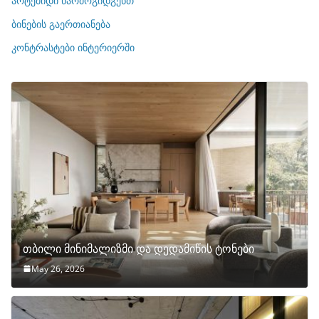
არტემიდი წარმოგიდგენთ
ე
ბინების გაერთიანება
ბ
ი
კონტრასტები ინტერიერში
თბილი მინიმალიზმი და დედამიწის ტონები
May 26, 2026