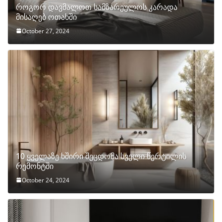
როგორ დავმალოთ სამზარეულოს კარადა
მისაღებ ოთახში
October 27, 2024
10 ყველაზე ხშირი შეცდომა სველი წერტილის
რემონტში
October 24, 2024