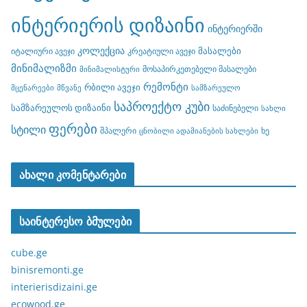
ინტერიერის დიზაინი
ინტერიერში
კოლექცია
მასალები
იტალიური ავეჯი
კრეატიული ავეჯი
მინიმალიზმი
მოსაპირკეთებელი მასალები
მინიმალისტური
რემონტი
რბილი ავეჯი
მცენარეები
მწვანე
სამზარეულო
საპროექტო კუბი
სამზარეულოს დიზაინი
საძინებელი
სახლი
ფერები
სტილი
შპალერი
ხე
ცნობილი ადამიანების სახლები
ახალი კომენტარები
საინტერესო ბმულები
cube.ge
binisremonti.ge
interierisdizaini.ge
ecowood.ge