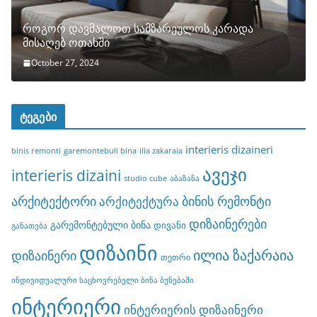
როგორ დავმალოთ სამზარეულოს კარადა
მისაღებ ოთახში
October 27, 2024
ტეგები
interieris dizaineri
binis remonti
garemontebuli bina
ilia zakaraia
ავეჯი
interieris dizaini
studio cube
აბაზანა
არქიტექტორი
ბინის რემონტი
არქიტექტურა
დიზაინერები
გარემონტებული ბინა
დივანი
განათება
დიზაინი
ილია ზაქარაია
დიზაინერი
თეთრი
ინდივიდუალური საცხოვრებელი ბინა ბუნებაში
ინტერიერი
ინტერიერის დიზაინერი