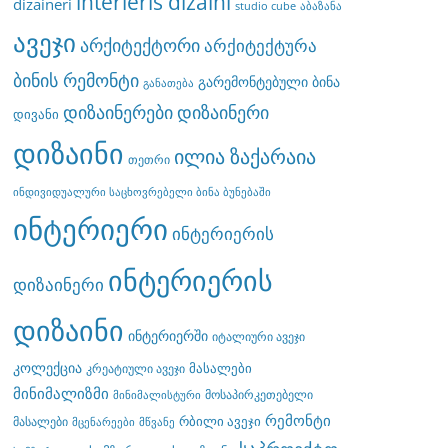
interieris dizaini
dizaineri
studio cube
აბაზანა
ავეჯი
არქიტექტორი
არქიტექტურა
ბინის რემონტი
გარემონტებული ბინა
განათება
დიზაინერები
დიზაინერი
დივანი
დიზაინი
ილია ზაქარაია
თეთრი
ინდივიდუალური საცხოვრებელი ბინა ბუნებაში
ინტერიერი
ინტერიერის
ინტერიერის
დიზაინერი
დიზაინი
ინტერიერში
იტალიური ავეჯი
კოლექცია
მასალები
კრეატიული ავეჯი
მინიმალიზმი
მოსაპირკეთებელი
მინიმალისტური
რემონტი
რბილი ავეჯი
მასალები
მცენარეები
მწვანე