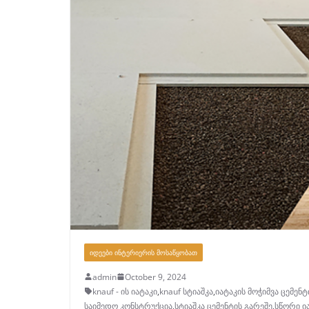
ᲘᲓᲔᲔᲑᲘ ᲘᲜᲢᲔᲠᲘᲔᲠᲘᲡ ᲛᲝᲡᲐᲬᲧᲝᲑᲐᲗ
admin
October 9, 2024
knauf - ის იატაკი
,
knauf სტიაშკა
,
იატაკის მოჭიმვა ცემენტ
საიმედო კონსტრუქცია
,
სტიაშკა ცემენტის გარეშე
,
სწორი ი