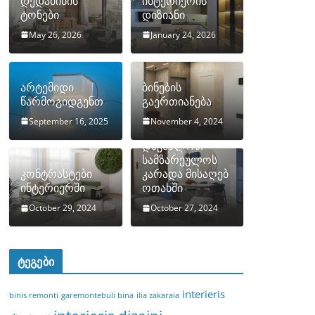
დედამიწის
ინტერიერის
ტონები
დიზიანი
May 26, 2026
January 24, 2026
არტემიდი
ბინების
წარმოგიდგენთ
გაერთიანება
September 16, 2025
November 4, 2024
როგორ
დავმალოთ
სამზარეულოს
კონტრასტები
კარადა მისაღებ
ინტერიერში
ოთახში
October 29, 2024
October 27, 2024
ტეგები
interieris
binis remonti
garemontebuli bina
ilia zakaraia