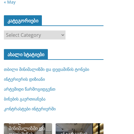
« May
კატეგორიები
კ
ა
ტ
ახალი სტატიები
ე
გ
თბილი მინიმალიზმი და დედამიწის ტონები
ო
რ
ინტერიერის დიზიანი
ი
არტემიდი წარმოგიდგენთ
ე
ბინების გაერთიანება
ბ
ი
კონტრასტები ინტერიერში
თბილი
მინიმალიზმი და