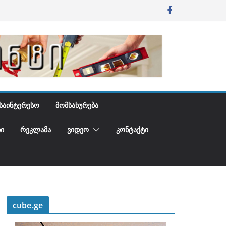
ᲡᲐᲘᲜᲢᲔᲠᲔᲡᲝ
ᲛᲝᲛᲡᲐᲮᲣᲠᲔᲑᲐ
Ი
ᲠᲔᲙᲚᲐᲛᲐ
ᲕᲘᲓᲔᲝ
ᲙᲝᲜᲢᲐᲥᲢᲘ
cube.ge