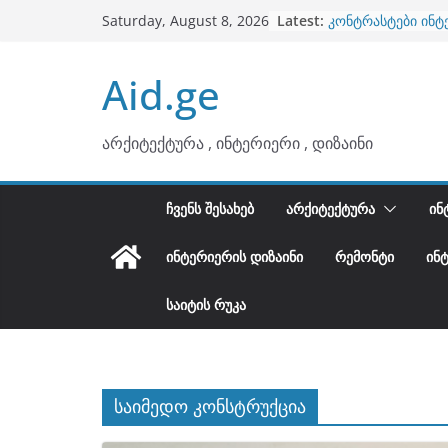
Skip
Latest:
კონტრასტები ინტ
Saturday, August 8, 2026
to
თბილი მინიმალიზ
ტონები
content
Aid.ge
ინტერიერის დიზი
არტემიდი წარმო
ბინების გაერთიან
არქიტექტურა , ინტერიერი , დიზაინი
ᲩᲕᲔᲜᲡ ᲨᲔᲡᲐᲮᲔᲑ
ᲐᲠᲥᲘᲢᲔᲥᲢᲣᲠᲐ
ᲘᲜ
ᲘᲜᲢᲔᲠᲘᲔᲠᲘᲡ ᲓᲘᲖᲐᲘᲜᲘ
ᲠᲔᲛᲝᲜᲢᲘ
ᲘᲜ
ᲡᲐᲘᲢᲘᲡ ᲠᲣᲙᲐ
საიმედო კონსტრუქცია