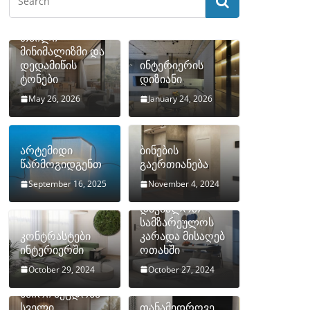
თბილი
მინიმალიზმი და
დედამიწის
ინტერიერის
ტონები
დიზიანი
May 26, 2026
January 24, 2026
არტემიდი
ბინების
წარმოგიდგენთ
გაერთიანება
September 16, 2025
November 4, 2024
როგორ
დავმალოთ
სამზარეულოს
კონტრასტები
კარადა მისაღებ
ინტერიერში
ოთახში
October 29, 2024
October 27, 2024
10 ყველაზე
ხშირი შეცდომა
სველი
თანამედროვე