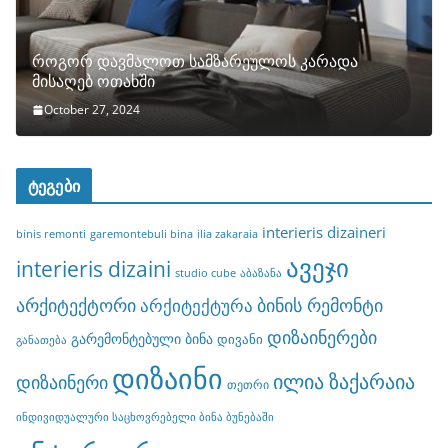
როგორ დავმალოთ სამზარეულოს კარადა
მისაღებ ოთახში
October 27, 2024
ტეგები
interieris dizaineri
binis remonti
garemontebuli bina
ilia zakaraia
ავეჯი
interieris dizaini
studio cube
აბაზანა
არქიტექტორი
ბინის რემონტი
არქიტექტურა
დიზაინერები
გარემონტებული ბინა
დივანი
განათება
დიზაინი
ილია ზაქარაია
დიზაინერი
თეთრი
ინდივიდუალური საცხოვრებელი ბინა ბუნებაში