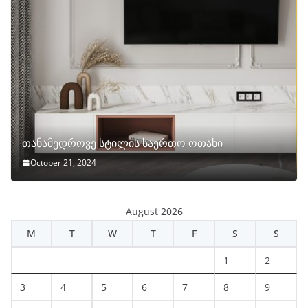
თანამედროვე სტილის საერთო ოთახი
October 21, 2024
August 2026
M
T
W
T
F
S
S
1
2
3
4
5
6
7
8
9