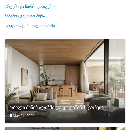
ი
არტემიდი წარმოგიდგენთ
ე
ბინების გაერთიანება
ბ
ი
კონტრასტები ინტერიერში
თბილი მინიმალიზმი და დედამიწის ტონები
May 26, 2026