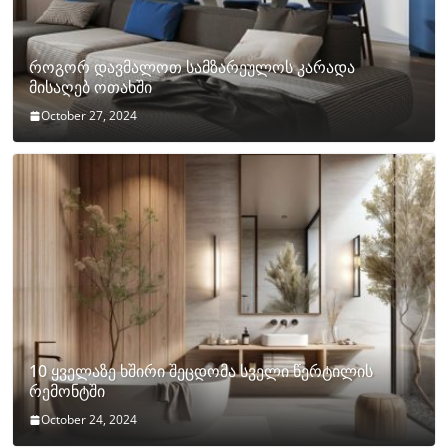
როგორ დავმალოთ სამზარეულოს კარადა
მისაღებ ოთახში
October 27, 2024
10 ყველაზე ხშირი შეცდომა სველი წერტილის
რემონტში
October 24, 2024