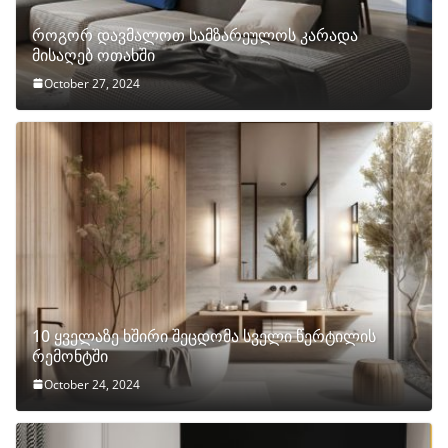
როგორ დავმალოთ სამზარეულოს კარადა
მისაღებ ოთახში
October 27, 2024
10 ყველაზე ხშირი შეცდომა სველი წერტილის
რემონტში
October 24, 2024