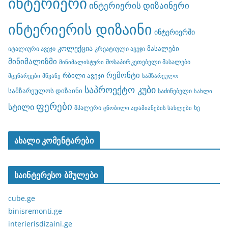
ინტერიერი
ინტერიერის დიზაინერი
ინტერიერის დიზაინი
ინტერიერში
კოლექცია
მასალები
იტალიური ავეჯი
კრეატიული ავეჯი
მინიმალიზმი
მოსაპირკეთებელი მასალები
მინიმალისტური
რემონტი
რბილი ავეჯი
მცენარეები
მწვანე
სამზარეულო
საპროექტო კუბი
სამზარეულოს დიზაინი
საძინებელი
სახლი
ფერები
სტილი
შპალერი
ხე
ცნობილი ადამიანების სახლები
ახალი კომენტარები
საინტერესო ბმულები
cube.ge
binisremonti.ge
interierisdizaini.ge