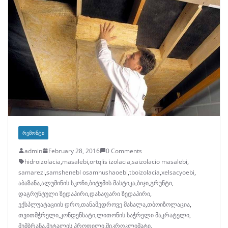
ᲠᲔᲛᲝᲜᲢᲘ
admin
February 28, 2016
0 Comments
hidroizolacia
,
masalebi
,
ortqlis izolacia
,
saizolacio masalebi
,
samarezi
,
samshenebl osamhushaoebi
,
tboizolacia
,
xelsacyoebi
,
აბაზანა
,
ალუმინის სკოჩი
,
ბიტუმის მასტიკა
,
ბიჯი
,
გრუნტი
,
დაგრუნტული ზედაპირი
,
დასაფარი ზედაპირი
,
ექსპლუატაციის დრო
,
თანამედროვე მასალა
,
თბოიზოლაცია
,
თვითმჭრელი
,
კონდენსატი
,
ლითონის საჭრელი მაკრატელი
,
მემბრანა
,
მეტალის პროფილი
,
მიკროკლიმატი
,