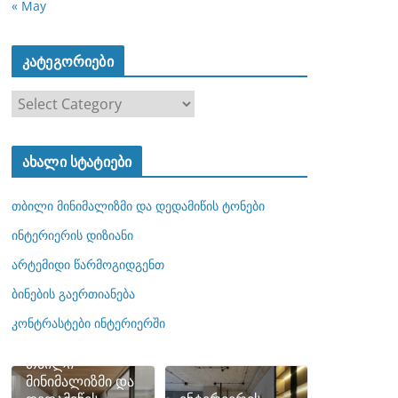
« May
კატეგორიები
კ
ა
ტ
ახალი სტატიები
ე
გ
თბილი მინიმალიზმი და დედამიწის ტონები
ო
რ
ინტერიერის დიზიანი
ი
არტემიდი წარმოგიდგენთ
ე
ბინების გაერთიანება
ბ
ი
კონტრასტები ინტერიერში
თბილი
მინიმალიზმი და