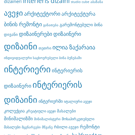
interieris dizaini
dizaineri
studio cube
აბაზანა
ავეჯი
არქიტექტორი
არქიტექტურა
ბინის რემონტი
გარემონტებული ბინა
განათება
დიზაინერები
დიზაინერი
დივანი
დიზაინი
ილია ზაქარაია
თეთრი
ინდივიდუალური საცხოვრებელი ბინა ბუნებაში
ინტერიერი
ინტერიერის
ინტერიერის
დიზაინერი
დიზაინი
ინტერიერში
იტალიური ავეჯი
კოლექცია
მასალები
კრეატიული ავეჯი
მინიმალიზმი
მოსაპირკეთებელი
მინიმალისტური
რემონტი
რბილი ავეჯი
მასალები
მცენარეები
მწვანე