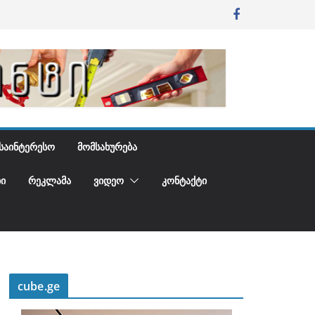
ᲡᲐᲘᲜᲢᲔᲠᲔᲡᲝ
ᲛᲝᲛᲡᲐᲮᲣᲠᲔᲑᲐ
Ი
ᲠᲔᲙᲚᲐᲛᲐ
ᲕᲘᲓᲔᲝ
ᲙᲝᲜᲢᲐᲥᲢᲘ
cube.ge