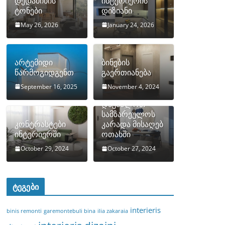
დედამიწის
ინტერიერის
ტონები
დიზიანი
May 26, 2026
January 24, 2026
არტემიდი
ბინების
წარმოგიდგენთ
გაერთიანება
September 16, 2025
November 4, 2024
როგორ
დავმალოთ
სამზარეულოს
კონტრასტები
კარადა მისაღებ
ინტერიერში
ოთახში
October 29, 2024
October 27, 2024
ტეგები
interieris
binis remonti
garemontebuli bina
ilia zakaraia