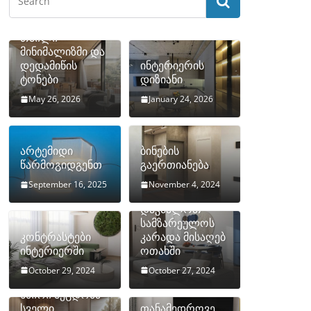
თბილი
მინიმალიზმი და
დედამიწის
ინტერიერის
ტონები
დიზიანი
May 26, 2026
January 24, 2026
არტემიდი
ბინების
წარმოგიდგენთ
გაერთიანება
September 16, 2025
November 4, 2024
როგორ
დავმალოთ
სამზარეულოს
კონტრასტები
კარადა მისაღებ
ინტერიერში
ოთახში
October 29, 2024
October 27, 2024
10 ყველაზე
ხშირი შეცდომა
სველი
თანამედროვე