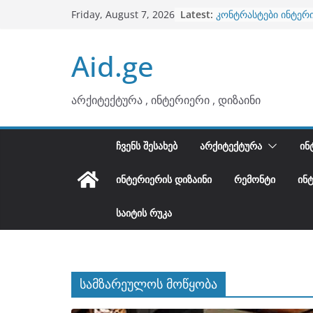
ბინების გაერთიანება
Skip
Latest:
Friday, August 7, 2026
კონტრასტები ინტერ
to
თბილი მინიმალიზმი
ტონები
content
Aid.ge
ინტერიერის დიზიანი
არტემიდი წარმოგი
არქიტექტურა , ინტერიერი , დიზაინი
ᲩᲕᲔᲜᲡ ᲨᲔᲡᲐᲮᲔᲑ
ᲐᲠᲥᲘᲢᲔᲥᲢᲣᲠᲐ
ᲘᲜ
ᲘᲜᲢᲔᲠᲘᲔᲠᲘᲡ ᲓᲘᲖᲐᲘᲜᲘ
ᲠᲔᲛᲝᲜᲢᲘ
ᲘᲜ
ᲡᲐᲘᲢᲘᲡ ᲠᲣᲙᲐ
სამზარეულოს მოწყობა