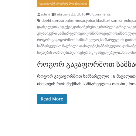
ᲘᲓᲔᲔᲑᲘ ᲘᲜᲢᲔᲠᲘᲔᲠᲘᲡ ᲛᲝᲡᲐᲬᲧᲝᲑᲐᲗ
admin
February 23, 2016
0 Comments
ideebi samzareulos mosacyobat
,
klasikuri samzareulo
,
sa
დაძველების ეფექტი
,
დიზაინერები
,
ევროპული ტრადიციებ
კლასიკური სამზარეულოები
,
კომბინირებული სამზარეულ
როგორ გავაფორმოთ სამზარეულო
,
სამზარეულოს დიზაი
სამზარეულსო ჩაჭრილი ფასადები
,
სანზარეულოს დიზაინ
წიგნების თაროები
,
ხელოვნურად დაძველებული
,
ჰარმონ
როგორ გავაფორმოთ სამზა
როგორ გავაფორმოთ სამზარეულო : 8 მაგალითი დ
იმისთვის რომ შექმნან სამზარეულოს ოთახი , რ
Read More