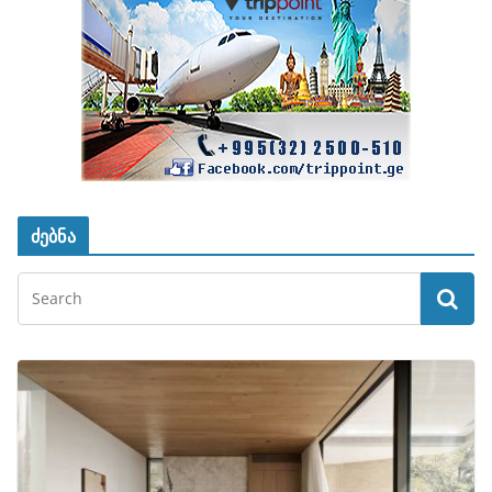
ძებნა