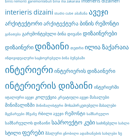
interieris dizaineri
binis remonti
garemontebuli bina
ilia zakaraia
ავეჯი
interieris dizaini
studio cube
აბაზანა
არქიტექტორი
ბინის რემონტი
არქიტექტურა
დიზაინერები
გარემონტებული ბინა
დივანი
განათება
დიზაინი
ილია ზაქარაია
დიზაინერი
თეთრი
ინდივიდუალური საცხოვრებელი ბინა ბუნებაში
ინტერიერი
ინტერიერის დიზაინერი
ინტერიერის დიზაინი
ინტერიერში
კოლექცია
მასალები
იტალიური ავეჯი
კრეატიული ავეჯი
მინიმალიზმი
მოსაპირკეთებელი მასალები
მინიმალისტური
რემონტი
რბილი ავეჯი
მცენარეები
მწვანე
სამზარეულო
საპროექტო კუბი
სამზარეულოს დიზაინი
საძინებელი
სახლი
ფერები
სტილი
შპალერი
ხე
ცნობილი ადამიანების სახლები