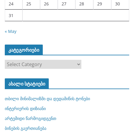
24
25
26
27
28
29
30
31
« May
კატეგორიები
კ
ა
ტ
ახალი სტატიები
ე
გ
თბილი მინიმალიზმი და დედამიწის ტონები
ო
რ
ინტერიერის დიზიანი
ი
არტემიდი წარმოგიდგენთ
ე
ბინების გაერთიანება
ბ