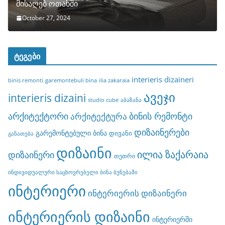
მისაღებ ოთახში
October 27, 2024
ტეგები
interieris dizaineri
binis remonti
garemontebuli bina
ilia zakaraia
ავეჯი
interieris dizaini
studio cube
აბაზანა
არქიტექტორი
ბინის რემონტი
არქიტექტურა
დიზაინერები
გარემონტებული ბინა
დივანი
განათება
დიზაინი
ილია ზაქარაია
დიზაინერი
თეთრი
ინდივიდუალური საცხოვრებელი ბინა ბუნებაში
ინტერიერი
ინტერიერის დიზაინერი
ინტერიერის დიზაინი
ინტერიერში