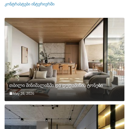
ი
კონტრასტები ინტერიერში
თბილი მინიმალიზმი და დედამიწის ტონები
May 26, 2026