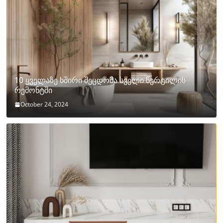
10 ყველაზე ხშირი შეცდომა სველი წერტილის
რემონტში
October 24, 2024