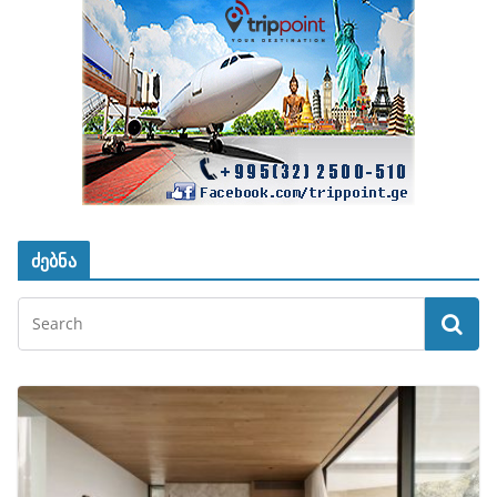
ძებნა