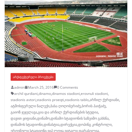
ᲐᲠᲥᲘᲢᲔᲥᲢᲣᲠᲣᲚᲘ ᲞᲠᲝᲔᲥᲢᲔᲑᲘ
admin
March 25, 2016
0 Comments
archil qurdiani
,
dinamo
,
dinamos stadioni
,
erovnuli stadioni
,
stadionis avtori
,
stadionis proeqti
,
stadionis tablo
,
არჩილ ქურდიანი
,
ატმოსფერული ნალექი
,
ბასა ღოღობერიძე
,
ბორის პაიჭაძე
,
გაიოზ ჯეჯელავა
,
გია და არჩილ ქურდიანების სტუდია
,
დავით ყიფიანი
,
დინამო
,
დინამო სტადიონის საზეიმო გახსნა
,
დინამოს სტადიონი
,
დინასტია
,
დირექცია
,
დოპინგ კონტროლი
,
ეროვნული სტადიონი
,
ვიპ ლოჟა
,
ვიტალი დარასელია
,