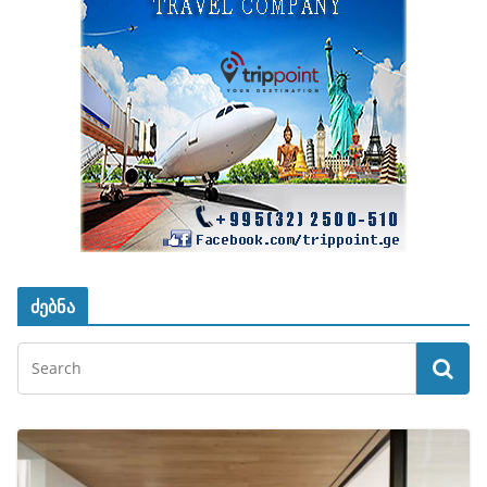
ძებნა