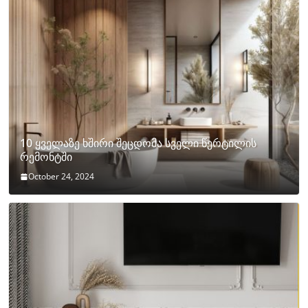
10 ყველაზე ხშირი შეცდომა სველი წერტილის
რემონტში
October 24, 2024