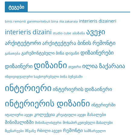
ტეგები
interieris dizaineri
binis remonti
garemontebuli bina
ilia zakaraia
ავეჯი
interieris dizaini
studio cube
აბაზანა
არქიტექტორი
ბინის რემონტი
არქიტექტურა
დიზაინერები
გარემონტებული ბინა
დივანი
განათება
დიზაინი
ილია ზაქარაია
დიზაინერი
თეთრი
ინდივიდუალური საცხოვრებელი ბინა ბუნებაში
ინტერიერი
ინტერიერის დიზაინერი
ინტერიერის დიზაინი
ინტერიერში
კოლექცია
მასალები
იტალიური ავეჯი
კრეატიული ავეჯი
მინიმალიზმი
მოსაპირკეთებელი მასალები
მინიმალისტური
რემონტი
რბილი ავეჯი
მცენარეები
მწვანე
სამზარეულო