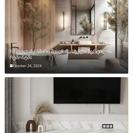
10 ყველაზე ხშირი შეცდომა სველი წერტილის
რემონტში
October 24, 2024