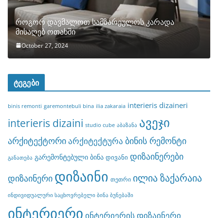
როგორ დავმალოთ სამზარეულოს კარადა
მისაღებ ოთახში
October 27, 2024
ტეგები
interieris dizaineri
binis remonti
garemontebuli bina
ilia zakaraia
ავეჯი
interieris dizaini
studio cube
აბაზანა
არქიტექტორი
ბინის რემონტი
არქიტექტურა
დიზაინერები
გარემონტებული ბინა
დივანი
განათება
დიზაინი
ილია ზაქარაია
დიზაინერი
თეთრი
ინდივიდუალური საცხოვრებელი ბინა ბუნებაში
ინტერიერი
ინტერიერის დიზაინერი