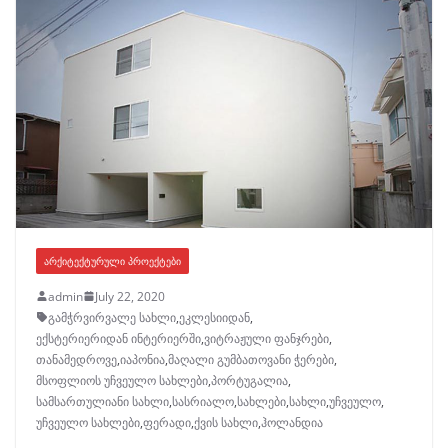
ᲐᲠᲥᲘᲢᲔᲥᲢᲣᲠᲣᲚᲘ ᲞᲠᲝᲔᲥᲢᲔᲑᲘ
admin
July 22, 2020
გამჭრვირვალე სახლი
,
ეკლესიიდან
,
ექსტერიერიდან ინტერიერში
,
ვიტრაჟული ფანჯრები
,
თანამედროვე
,
იაპონია
,
მაღალი გუმბათოვანი ჭერები
,
მსოფლიოს უჩვეულო სახლები
,
პორტუგალია
,
სამსართულიანი სახლი
,
სასრიალო
,
სახლები
,
სახლი
,
უჩვეულო
,
უჩვეულო სახლები
,
ფერადი
,
ქვის სახლი
,
ჰოლანდია