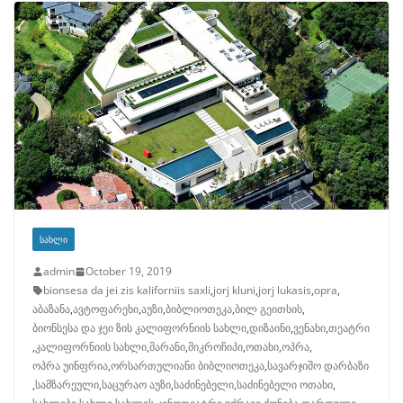
ᲡᲐᲮᲚᲘ
admin
October 19, 2019
bionsesa da jei zis kaliforniis saxli
,
jorj kluni
,
jorj lukasis
,
opra
,
აბაზანა
,
ავტოფარეხი
,
აუზი
,
ბიბლიოთეკა
,
ბილ გეითსის
,
ბიონსესა და ჯეი ზის კალიფორნიის სახლი
,
დიზაინი
,
ვენახი
,
თეატრი
,
კალიფორნიის სახლი
,
მარანი
,
მიკროჩიპი
,
ოთახი
,
ოპრა
,
ოპრა უინფრია
,
ორსართულიანი ბიბლიოთეკა
,
სავარჯიშო დარბაზი
,
სამზარეული
,
საცურაო აუზი
,
საძინებელი
,
საძინებელი ოთახი
,