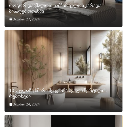
როგორ დავმალოთ სამზარეულოს კარადა
მისაღებ ოთახში
October 27, 2024
10 ყველაზე ხშირი შეცდომა სველი წერტილის
რემონტში
October 24, 2024