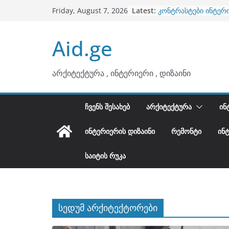
ბინების გაერთიანება
Skip
Latest:
Friday, August 7, 2026
კონტრასტები ინტერ
to
თბილი მინიმალიზმი
ტონები
content
Aid.ge
ინტერიერის დიზიანი
არტემიდი წარმოგი
არქიტექტურა , ინტერიერი , დიზაინი
ᲩᲕᲔᲜᲡ ᲨᲔᲡᲐᲮᲔᲑ
ᲐᲠᲥᲘᲢᲔᲥᲢᲣᲠᲐ
ᲘᲜ
ᲘᲜᲢᲔᲠᲘᲔᲠᲘᲡ ᲓᲘᲖᲐᲘᲜᲘ
ᲠᲔᲛᲝᲜᲢᲘ
ᲘᲜ
ᲡᲐᲘᲢᲘᲡ ᲠᲣᲙᲐ
სედუმ არქიტექტორები