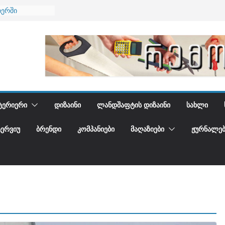
იერში
 და დედამიწის
დგენთ
ᲢᲔᲠᲘᲔᲠᲘ
ᲓᲘᲖᲐᲘᲜᲘ
ᲚᲐᲜᲓᲨᲐᲤᲢᲘᲡ ᲓᲘᲖᲐᲘᲜᲘ
ᲡᲐᲮᲚᲘ
ᲢᲔᲠᲕᲘᲣ
ᲑᲠᲔᲜᲓᲘ
ᲙᲝᲛᲞᲐᲜᲘᲔᲑᲘ
ᲛᲐᲦᲐᲖᲘᲔᲑᲘ
ᲟᲣᲠᲜᲐᲚᲔᲑ