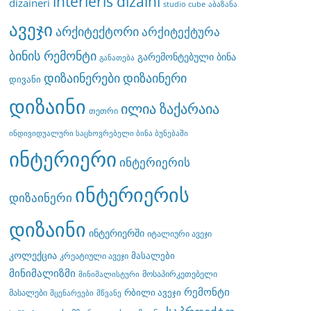
interieris dizaini
dizaineri
studio cube
აბაზანა
ავეჯი
არქიტექტორი
არქიტექტურა
ბინის რემონტი
გარემონტებული ბინა
განათება
დიზაინერები
დიზაინერი
დივანი
დიზაინი
ილია ზაქარაია
თეთრი
ინდივიდუალური საცხოვრებელი ბინა ბუნებაში
ინტერიერი
ინტერიერის
ინტერიერის
დიზაინერი
დიზაინი
ინტერიერში
იტალიური ავეჯი
კოლექცია
მასალები
კრეატიული ავეჯი
მინიმალიზმი
მოსაპირკეთებელი
მინიმალისტური
რემონტი
რბილი ავეჯი
მასალები
მცენარეები
მწვანე