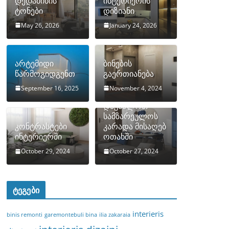
დედამიწის
ინტერიერის
ტონები
დიზიანი
May 26, 2026
January 24, 2026
არტემიდი
ბინების
წარმოგიდგენთ
გაერთიანება
September 16, 2025
November 4, 2024
როგორ
დავმალოთ
სამზარეულოს
კონტრასტები
კარადა მისაღებ
ინტერიერში
ოთახში
October 29, 2024
October 27, 2024
ტეგები
interieris
binis remonti
garemontebuli bina
ilia zakaraia