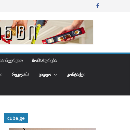
ᲡᲐᲘᲜᲢᲔᲠᲔᲡᲝ
ᲛᲝᲛᲡᲐᲮᲣᲠᲔᲑᲐ
Ი
ᲠᲔᲙᲚᲐᲛᲐ
ᲕᲘᲓᲔᲝ
ᲙᲝᲜᲢᲐᲥᲢᲘ
cube.ge