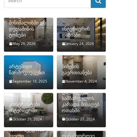
თბილი
მინიმალიზმი და
დედამიწის
ინტერიერის
ტონები
დიზიანი
May 26, 2026
January 24, 2026
არტემიდი
ბინების
წარმოგიდგენთ
გაერთიანება
September 16, 2025
November 4, 2024
როგორ
დავმალოთ
სამზარეულოს
კონტრასტები
კარადა მისაღებ
ინტერიერში
ოთახში
October 29, 2024
October 27, 2024
10 ყველაზე
ხშირი შეცდომა
სველი
თანამედროვე