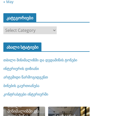
« May
კატეგორიები
კ
ა
ტ
ახალი სტატიები
ე
გ
თბილი მინიმალიზმი და დედამიწის ტონები
ო
რ
ინტერიერის დიზიანი
ი
არტემიდი წარმოგიდგენთ
ე
ბინების გაერთიანება
ბ
ი
კონტრასტები ინტერიერში
თბილი
მინიმალიზმი და