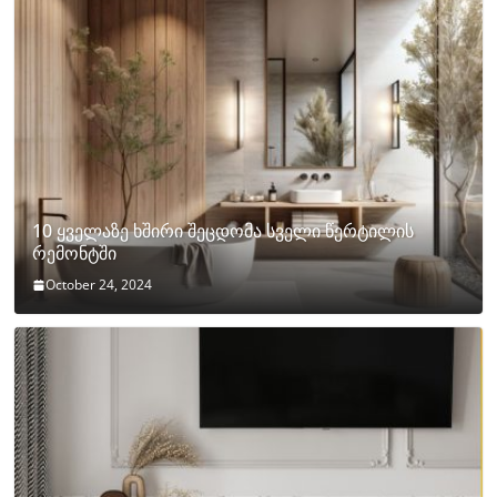
10 ყველაზე ხშირი შეცდომა სველი წერტილის
რემონტში
October 24, 2024