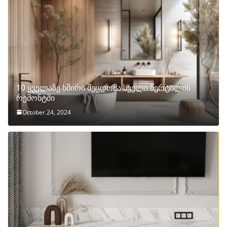
10 ყველაზე ხშირი შეცდომა სველი წერტილის
რემონტში
October 24, 2024