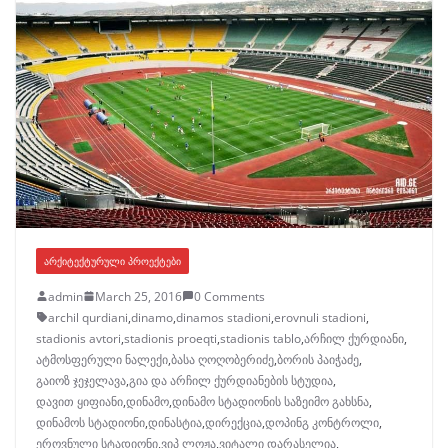
ᲐᲠᲥᲘᲢᲔᲥᲢᲣᲠᲣᲚᲘ ᲞᲠᲝᲔᲥᲢᲔᲑᲘ
admin
March 25, 2016
0 Comments
archil qurdiani
,
dinamo
,
dinamos stadioni
,
erovnuli stadioni
,
stadionis avtori
,
stadionis proeqti
,
stadionis tablo
,
არჩილ ქურდიანი
,
ატმოსფერული ნალექი
,
ბასა ღოღობერიძე
,
ბორის პაიჭაძე
,
გაიოზ ჯეჯელავა
,
გია და არჩილ ქურდიანების სტუდია
,
დავით ყიფიანი
,
დინამო
,
დინამო სტადიონის საზეიმო გახსნა
,
დინამოს სტადიონი
,
დინასტია
,
დირექცია
,
დოპინგ კონტროლი
,
ეროვნული სტადიონი
,
ვიპ ლოჟა
,
ვიტალი დარასელია
,