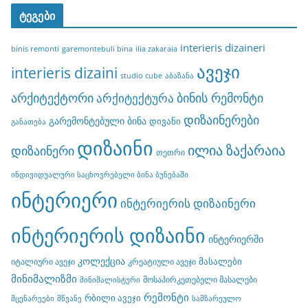
ტეგები
interieris dizaineri
binis remonti
garemontebuli bina
ilia zakaraia
ავეჯი
interieris dizaini
studio cube
აბაზანა
არქიტექტორი
ბინის რემონტი
არქიტექტურა
დიზაინერები
გარემონტებული ბინა
დივანი
განათება
დიზაინი
ილია ზაქარაია
დიზაინერი
თეთრი
ინდივიდუალური საცხოვრებელი ბინა ბუნებაში
ინტერიერი
ინტერიერის დიზაინერი
ინტერიერის დიზაინი
ინტერიერში
კოლექცია
მასალები
იტალიური ავეჯი
კრეატიული ავეჯი
მინიმალიზმი
მოსაპირკეთებელი მასალები
მინიმალისტური
რემონტი
რბილი ავეჯი
მცენარეები
მწვანე
სამზარეულო