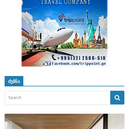
ძებნა